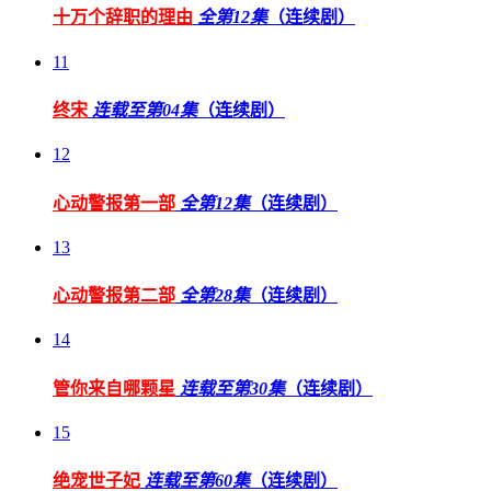
十万个辞职的理由
全第12集
（连续剧）
11
终宋
连载至第04集
（连续剧）
12
心动警报第一部
全第12集
（连续剧）
13
心动警报第二部
全第28集
（连续剧）
14
管你来自哪颗星
连载至第30集
（连续剧）
15
绝宠世子妃
连载至第60集
（连续剧）