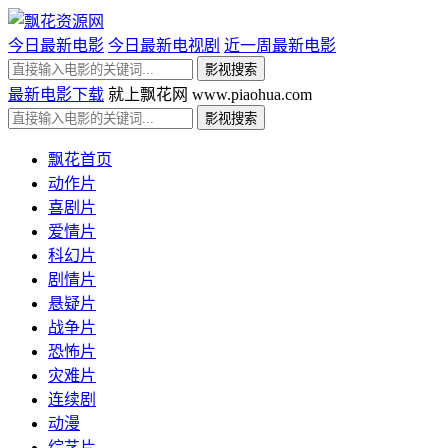
今日最新电影
今日最新电视剧
近一周最新电影
最新电影下载
就上飘花网 www.piaohua.com
飘花首页
动作片
喜剧片
爱情片
科幻片
剧情片
悬疑片
战争片
恐怖片
灾难片
连续剧
动漫
综艺片