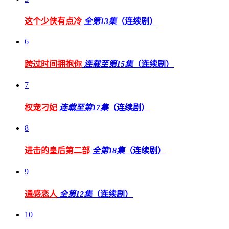
这个少侠有点冷
全第13集
（连续剧）
6
跨过时间拥抱你
连载至第15集
（连续剧）
7
权宠刁妃
连载至第17集
（连续剧）
8
进击的皇后第二部
全第18集
（连续剧）
9
通感恋人
全第12集
（连续剧）
10