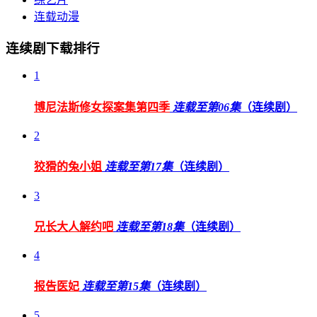
连载动漫
连续剧下载排行
1
博尼法斯修女探案集第四季
连载至第06集
（连续剧）
2
狡猾的兔小姐
连载至第17集
（连续剧）
3
兄长大人解约吧
连载至第18集
（连续剧）
4
报告医妃
连载至第15集
（连续剧）
5