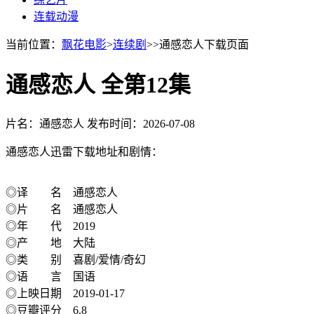
连载动漫
当前位置：
飘花电影
>
连续剧
>>通感恋人下载页面
通感恋人 全第12集
片名：通感恋人
发布时间：2026-07-08
通感恋人迅雷下载地址和剧情：
◎译 名 通感恋人
◎片 名 通感恋人
◎年 代 2019
◎产 地 大陆
◎类 别 喜剧/爱情/奇幻
◎语 言 国语
◎上映日期 2019-01-17
◎豆瓣评分 6.8