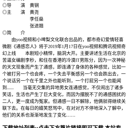
◎导 演 黄锎
◎主 演 黄尧
李任燊
张进翘
◎简 介
由yoo视频和小啤梨文化联合出品的，都市奇幻爱情轻喜
微剧《通感恋人》将于2019年1月17日在yoo视频和腾讯视频奇
幻上线 本剧短小精悍，脑洞大开。主要讲述生活在北京的
苦逼女编剧李秒，和住在香港的冷漠IT男陈分，因为一次神秘
的天文现象而产生了通感，即连通了身体的各种感觉，比如一
个被打另一个也会疼，一个失去平衡感另一个也会跌出去，一
个说话另一个在千里之外也能听到，一个打屁另一个也能闻
到...... 当毫无交集的异地男女连通感觉，不仅闹出了诸多
笑话，生活也产生了巨大变化，而因为摆脱不了的通感困扰的
二人，更一度成为冤家。但通感一日不解除，他俩就得继续关
联下去。在每日的嬉笑怒骂中，在对对方不停地深入了解中，
他们的关系也渐渐地发生了变化……
下载地址列表::
点击下方荐片链接即可下载 本站专