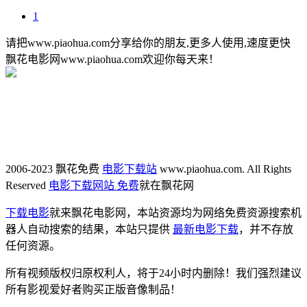
1
请把www.piaohua.com分享给你的朋友,更多人使用,速度更快
飘花电影网www.piaohua.com欢迎你每天来！
2006-2023 飘花免费
电影下载站
www.piaohua.com. All Rights
Reserved
电影下载网站 免费
就在飘花网
下载电影
就来飘花电影网，本站资源均为网络免费资源搜索机
器人自动搜索的结果，本站只提供
最新电影下载
，并不存放
任何资源。
所有视频版权归原权利人，将于24小时内删除！我们强烈建议
所有影视爱好者购买正版音像制品！