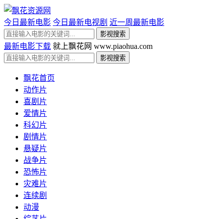
今日最新电影
今日最新电视剧
近一周最新电影
最新电影下载
就上飘花网 www.piaohua.com
飘花首页
动作片
喜剧片
爱情片
科幻片
剧情片
悬疑片
战争片
恐怖片
灾难片
连续剧
动漫
综艺片