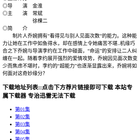
◎导 演 金淮
◎主 演 常斌
徐棵二
◎简 介
制片人乔婉拥有“看得见与别人见面次数“的能力。这种能
力让她在工作中如鱼得水，却在感情上令她痛苦不堪..机缘巧
合之下乔婉与导演李约在工作中碰面，“命运”的安排让二人纠
缠在一起。随着李约展开强烈的爱情攻势，乔婉因见面次数变
少而焦虑不堪时，李约的“超能力”也逐渐显露出来，乔婉将如
何面对这奇妙缘分？
下载地址列表::
点击下方荐片链接即可下载 本站专
属下载器 专治迅雷无法下载
第01集
第02集
第03集
第04集
第05集