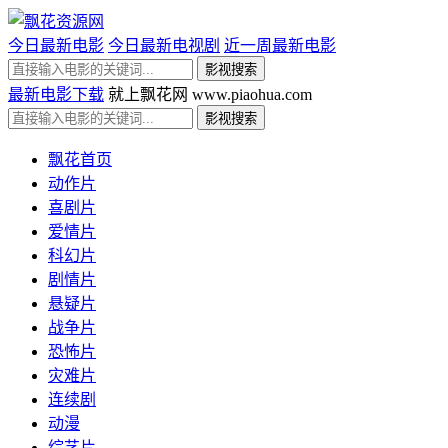
今日最新电影
今日最新电视剧
近一周最新电影
最新电影下载
就上飘花网 www.piaohua.com
飘花首页
动作片
喜剧片
爱情片
科幻片
剧情片
悬疑片
战争片
恐怖片
灾难片
连续剧
动漫
综艺片