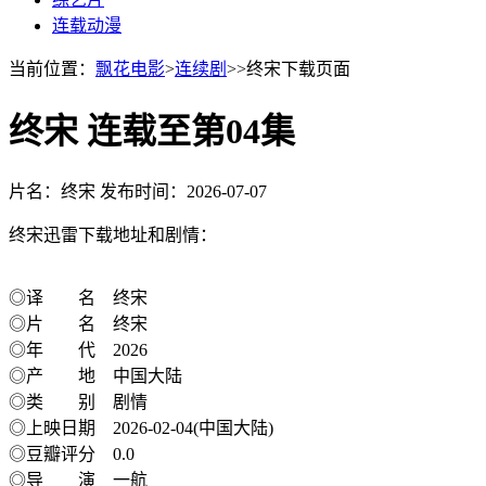
连载动漫
当前位置：
飘花电影
>
连续剧
>>终宋下载页面
终宋 连载至第04集
片名：终宋
发布时间：2026-07-07
终宋迅雷下载地址和剧情：
◎译 名 终宋
◎片 名 终宋
◎年 代 2026
◎产 地 中国大陆
◎类 别 剧情
◎上映日期 2026-02-04(中国大陆)
◎豆瓣评分 0.0
◎导 演 一航