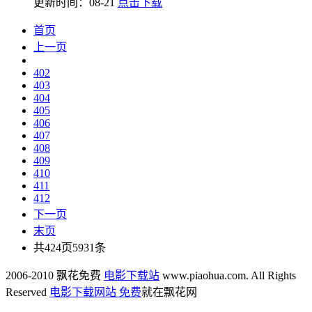
更新时间：08-21
点击下载
首页
上一页
402
403
404
405
406
407
408
409
410
411
412
下一页
末页
共424页5931条
2006-2010 飘花免费
电影下载站
www.piaohua.com. All Rights
Reserved
电影下载网站 免费
就在飘花网