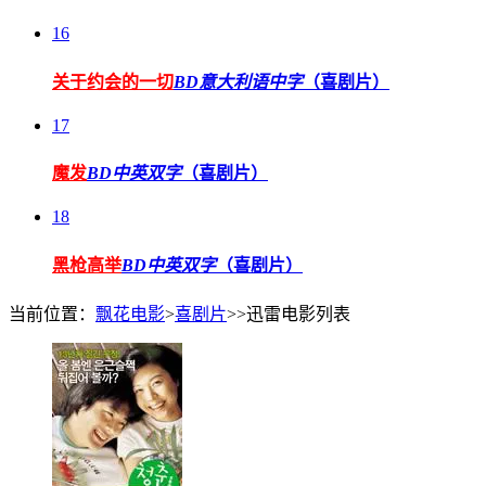
16
关于约会的一切
BD意大利语中字
（喜剧片）
17
魔发
BD中英双字
（喜剧片）
18
黑枪高举
BD中英双字
（喜剧片）
当前位置：
飘花电影
>
喜剧片
>>迅雷电影列表