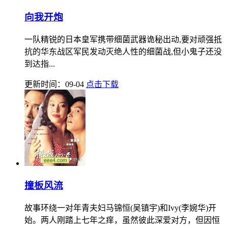
向我开炮
一队精锐的日本皇军携带细菌武器诡秘出动,要对顽强抵
抗的华东战区军民发动灭绝人性的细菌战,但小鬼子还没
到达指...
更新时间：09-04
点击下载
撞板风流
故事环绕一对年青夫妇马锦恒(吴镇宇)和Ivy(李婉华)开
始。两人刚踏上七年之痒，虽然彼此深爱对方，但因恒