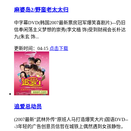
麻婆岛2/野蛮老太太归
中字幕DVD(韩国2007最新票房冠军爆笑喜剧片)---仍旧
信奉闲荡主义梦想的崇秀(李文植 饰)受到财阀会长朴达
九(朱玄 饰...
更新时间：04-15
点击下载
追爱总动员
(2007最新"武林外传"原班人马打造爆笑大片)国语DVD--
-3年轻的广告创意员信哲在城铁上偶然遇到女孩静怡，