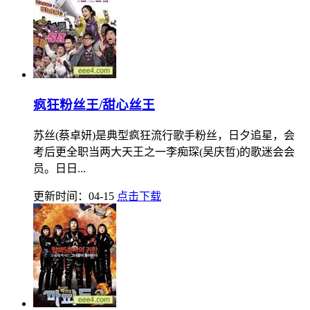
疯狂粉丝王/甜心丝王
苏丝(蔡卓妍)是典型疯狂流行歌手粉丝，日夕追星，会
考后更全职当两大天王之一李痴琛(吴庆哲)的歌迷会会
员。日日...
更新时间：04-15
点击下载