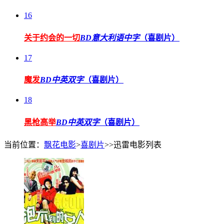
16
关于约会的一切
BD意大利语中字
（喜剧片）
17
魔发
BD中英双字
（喜剧片）
18
黑枪高举
BD中英双字
（喜剧片）
当前位置：
飘花电影
>
喜剧片
>>迅雷电影列表