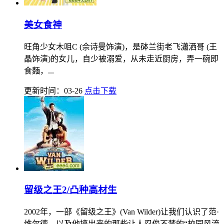
美女食神
旺角少女木咀C (佘诗曼饰演)，是砵兰街老飞瀟洒哥 (王
晶饰演)的女儿，自少被溺爱，从未走近厨房，弄一碗即
食麵，...
更新时间：03-26
点击下载
留级之王2/凸种高材生
2002年，一部《留级之王》(Van Wilder)让我们认识了范·
维尔德，以及他搞出来的那些让人忍俊不禁的“校园风流