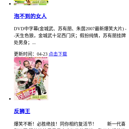
泡不到的女人
DVD中字幕(金城武、苏有朋、朱茵2007最新爆笑大片) -
-天生色狼，金城武十足西门庆；假扮纯情，苏有朋挂牌
处男身；...
更新时间：04-23
点击下载
反狮王
爆笑不断！必胜绝技！同你相约复活节！ 新一代喜