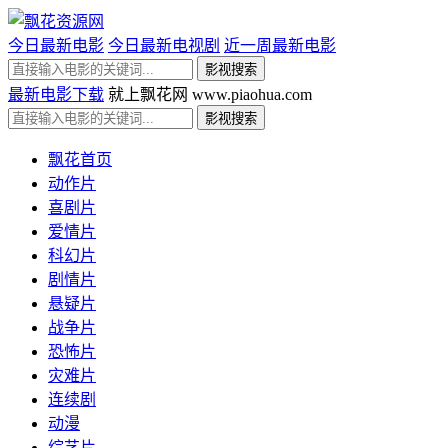
今日最新电影
今日最新电视剧
近一周最新电影
最新电影下载
就上飘花网 www.piaohua.com
飘花首页
动作片
喜剧片
爱情片
科幻片
剧情片
悬疑片
战争片
恐怖片
灾难片
连续剧
动漫
综艺片