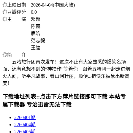
◎上映日期 2026-04-04(中国大陆)
◎豆瓣评分 0.0
◎主 演 邓超
陈赫
鹿晗
范志毅
王勉
◎简 介
五哈旅行团再次发车！这次不止有大家熟悉的爆笑名场
面，还有意想不到的“神操作”等着你！跟着五哈团一起走进烟
火人间，听平凡故事，看山河壮丽，顺便...把快乐抽象出新高
度！
下载地址列表::
点击下方荐片链接即可下载 本站专
属下载器 专治迅雷无法下载
2260401期
2260404期
2260405期