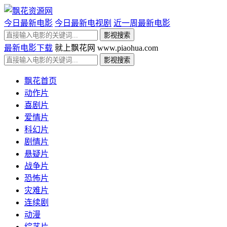
今日最新电影
今日最新电视剧
近一周最新电影
最新电影下载
就上飘花网 www.piaohua.com
飘花首页
动作片
喜剧片
爱情片
科幻片
剧情片
悬疑片
战争片
恐怖片
灾难片
连续剧
动漫
综艺片