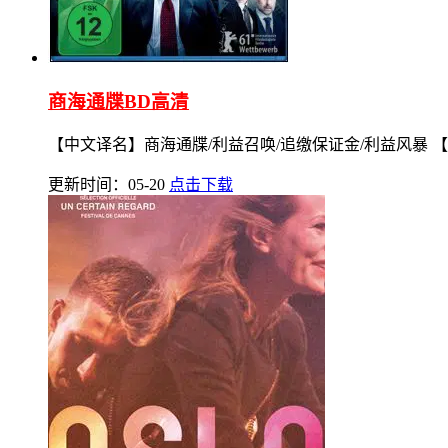
商海通牒BD高清
【中文译名】商海通牒/利益召唤/追缴保证金/利益风暴 【影片原名】M
更新时间：05-20
点击下载