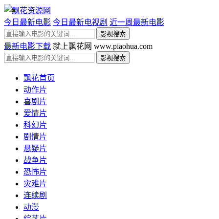
今日最新电影
今日最新电视剧
近一周最新电影
最新电影下载
就上飘花网 www.piaohua.com
飘花首页
动作片
喜剧片
爱情片
科幻片
剧情片
悬疑片
战争片
恐怖片
灾难片
连续剧
动漫
综艺片