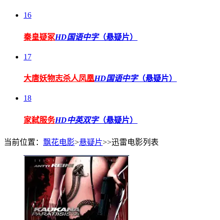
16
秦皇疑冢
HD国语中字
（悬疑片）
17
大唐妖物志杀人凤凰
HD国语中字
（悬疑片）
18
家弑服务
HD中英双字
（悬疑片）
当前位置：
飘花电影
>
悬疑片
>>迅雷电影列表