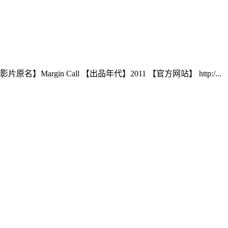
argin Call 【出品年代】2011 【官方网站】 http:/...