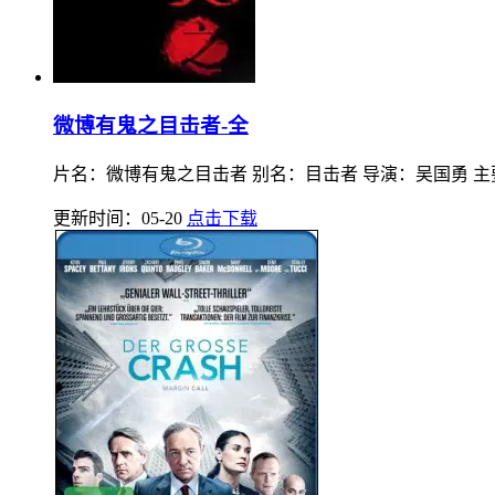
微博有鬼之目击者-全
片名：微博有鬼之目击者 别名：目击者 导演：吴国勇 主要演
更新时间：05-20
点击下载