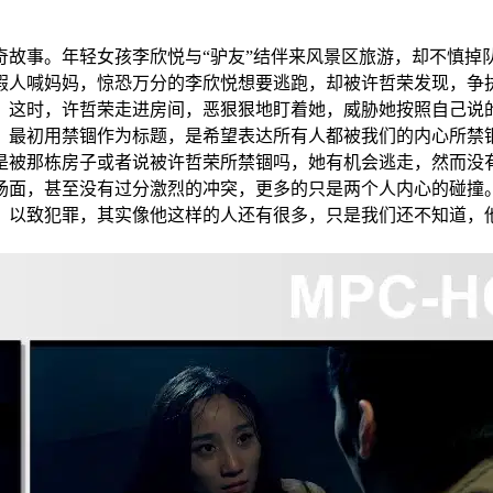
事。年轻女孩李欣悦与“驴友”结伴来风景区旅游，却不慎掉
假人喊妈妈，惊恐万分的李欣悦想要逃跑，却被许哲荣发现，争执
。这时，许哲荣走进房间，恶狠狠地盯着她，威胁她按照自己说
：最初用禁锢作为标题，是希望表达所有人都被我们的内心所禁
悦是被那栋房子或者说被许哲荣所禁锢吗，她有机会逃走，然
场面，甚至没有过分激烈的冲突，更多的只是两个人内心的碰
，以致犯罪，其实像他这样的人还有很多，只是我们还不知道，