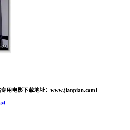
载地址：www.jianpian.com！
mp4