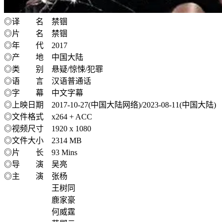
◎译 名 禁锢
◎片 名 禁锢
◎年 代 2017
◎产 地 中国大陆
◎类 别 悬疑/惊悚/犯罪
◎语 言 汉语普通话
◎字 幕 中文字幕
◎上映日期 2017-10-27(中国大陆网络)/2023-08-11(中国大陆)
◎文件格式 x264 + ACC
◎视频尺寸 1920 x 1080
◎文件大小 2314 MB
◎片 长 93 Mins
◎导 演 吴亮
◎主 演 张杨
王树同
鹿家豪
何威霆