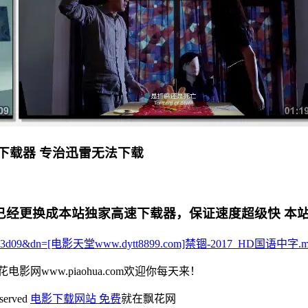
下载器 专治迅雷无法下载
更换成本站独家高速下载器，保证速度超级快 本站专用电影下
0d9a2afc3d09&dn=[电影天堂www.dytt8899.com]禁锢-2017_HD国语中字.
花电影网www.piaohua.com欢迎你每天来！
eserved
电影下载网站 免费
就在飘花网