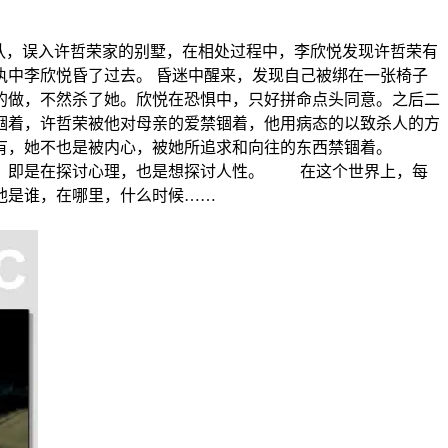
队，误入许哲荣家的别墅，在相处过程中，李欣悦发现许哲荣有
中李欣悦昏了过去。 昏迷中醒来，发现自己被绑在一张椅子
的做，不然杀了她。欣悦在恐惧中，只好拼命点头同意。之后二
锢着，许哲荣被他对母亲的爱禁锢着，他用病态的以致杀人的方
而没有，她不也是被内心，被她所追求和向往的东西禁锢着。
撞。即是在探讨心理，也是想探讨人性。 在这个世界上，每
他是谁，在哪里，什么时候……