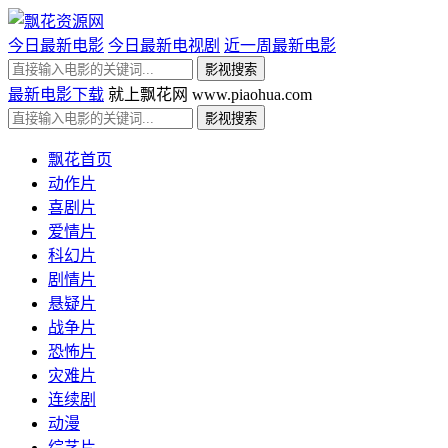
今日最新电影
今日最新电视剧
近一周最新电影
最新电影下载
就上飘花网 www.piaohua.com
飘花首页
动作片
喜剧片
爱情片
科幻片
剧情片
悬疑片
战争片
恐怖片
灾难片
连续剧
动漫
综艺片