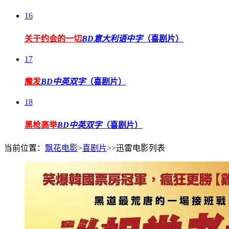
16
关于约会的一切
BD意大利语中字
（喜剧片）
17
魔发
BD中英双字
（喜剧片）
18
黑枪高举
BD中英双字
（喜剧片）
当前位置：
飘花电影
>
喜剧片
>>迅雷电影列表