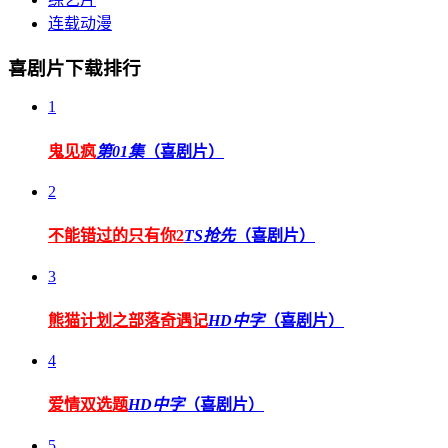
连载动漫
喜剧片下载排行
1
鬼见疯
第01集
（喜剧片）
2
不能错过的只有你2
TS抢先
（喜剧片）
3
熊猫计划之部落奇遇记
HD中字
（喜剧片）
4
爱情双选题
HD中字
（喜剧片）
5