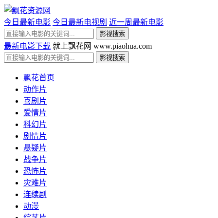
今日最新电影
今日最新电视剧
近一周最新电影
最新电影下载
就上飘花网 www.piaohua.com
飘花首页
动作片
喜剧片
爱情片
科幻片
剧情片
悬疑片
战争片
恐怖片
灾难片
连续剧
动漫
综艺片