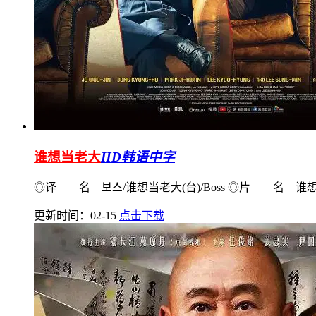
谁想当老大
HD韩语中字
◎译 名 보스/谁想当老大(台)/Boss ◎片 名 谁
更新时间：02-15
点击下载