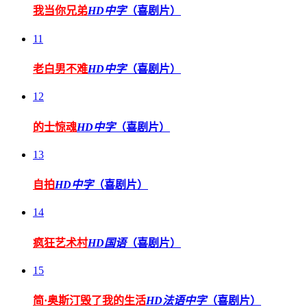
我当你兄弟
HD中字
（喜剧片）
11
老白男不难
HD中字
（喜剧片）
12
的士惊魂
HD中字
（喜剧片）
13
自拍
HD中字
（喜剧片）
14
疯狂艺术村
HD国语
（喜剧片）
15
简·奥斯汀毁了我的生活
HD法语中字
（喜剧片）