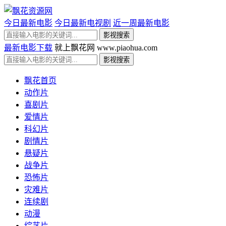
今日最新电影
今日最新电视剧
近一周最新电影
最新电影下载
就上飘花网 www.piaohua.com
飘花首页
动作片
喜剧片
爱情片
科幻片
剧情片
悬疑片
战争片
恐怖片
灾难片
连续剧
动漫
综艺片