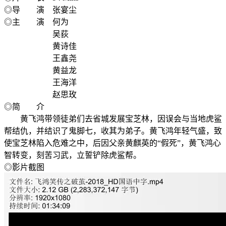
◎导 演 张宴尘
◎主 演 何为
吴荻
黄诗佳
王鑫尧
黄益龙
王海洋
赵思玫
◎简 介
黄飞鸿带领徒弟们去省城发展宝芝林，因误会与当地虎鲨
帮结仇，并结识了鬼脚七，收其为弟子。黄飞鸿年轻气盛，致
使宝芝林陷入危难之中，后因父亲黄麒英的“假死”，黄飞鸿心
智转变，刻苦习武，立誓铲除虎鲨帮。
◎影片截图