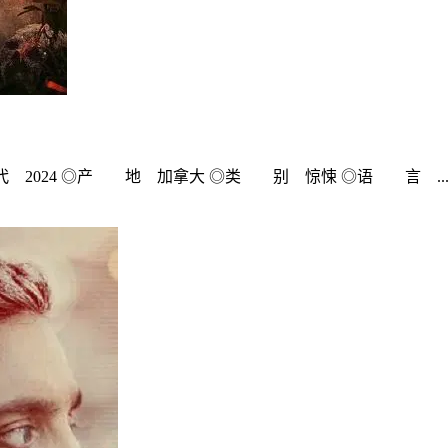
代 2024 ◎产 地 加拿大 ◎类 别 惊悚 ◎语 言 ..