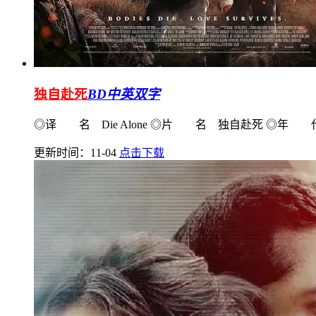
独自赴死
BD中英双字
◎译 名 Die Alone ◎片 名 独自赴死 ◎年 
更新时间：11-04
点击下载