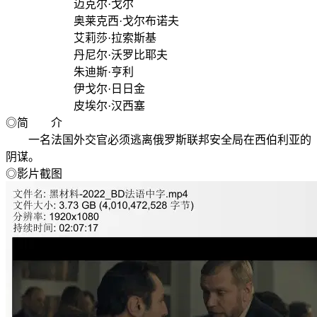
迈克尔·戈尔
奥莱克西·戈尔布诺夫
艾莉莎·拉索斯基
丹尼尔·沃罗比耶夫
朱迪斯·亨利
伊戈尔·日日金
皮埃尔·汉西塞
◎简 介
一名法国外交官必须逃离俄罗斯联邦安全局在西伯利亚的
阴谋。
◎影片截图