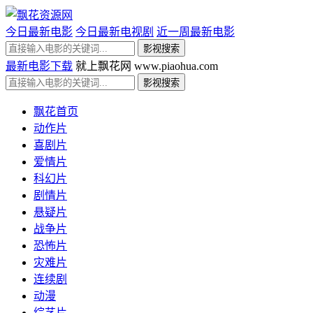
今日最新电影
今日最新电视剧
近一周最新电影
最新电影下载
就上飘花网 www.piaohua.com
飘花首页
动作片
喜剧片
爱情片
科幻片
剧情片
悬疑片
战争片
恐怖片
灾难片
连续剧
动漫
综艺片