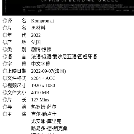
◎译 名 Kompromat
◎片 名 黑材料
◎年 代 2022
◎产 地 法国
◎类 别 剧情/惊悚
◎语 言 法语/俄语/爱沙尼亚语/西班牙语
◎字 幕 中文字幕
◎上映日期 2022-09-07(法国)
◎文件格式 x264 + ACC
◎视频尺寸 1920 x 1080
◎文件大小 4010 MB
◎片 长 127 Mins
◎导 演 热罗姆·萨尔
◎主 演 吉尔·勒卢什
尤安娜·库里克
路易多·德·朗克桑