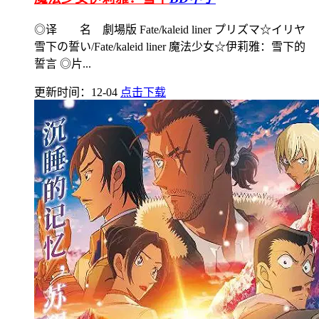
◎译 名 劇場版 Fate/kaleid liner プリズマ☆イリヤ
雪下の誓い/Fate/kaleid liner 魔法少女☆伊莉雅：雪下的
誓言 ◎片...
更新时间：12-04
点击下载