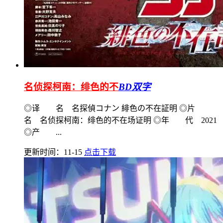
名侦探柯南：绯色的不
BD双字
◎译 名 名探偵コナン 緋色の不在証明 ◎片
名 名侦探柯南：绯色的不在场证明 ◎年 代 2021
◎产 ...
更新时间：11-15
点击下载