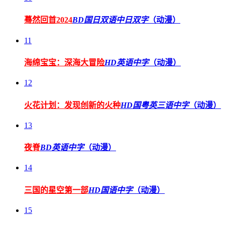
蓦然回首2024
BD国日双语中日双字
（动漫）
11
海绵宝宝：深海大冒险
HD英语中字
（动漫）
12
火花计划：发现创新的火种
HD国粤英三语中字
（动漫）
13
夜脊
BD英语中字
（动漫）
14
三国的星空第一部
HD国语中字
（动漫）
15