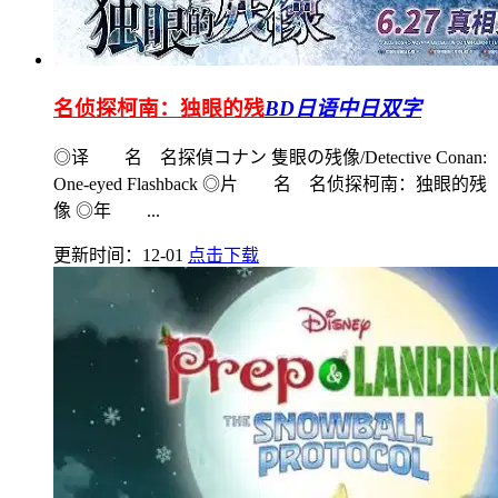
名侦探柯南：独眼的残
BD日语中日双字
◎译 名 名探偵コナン 隻眼の残像/Detective Conan:
One-eyed Flashback ◎片 名 名侦探柯南：独眼的残
像 ◎年 ...
更新时间：12-01
点击下载