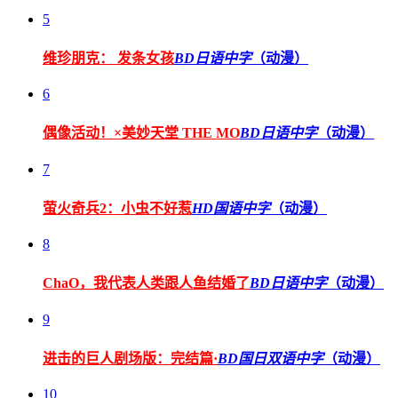
5
维珍朋克： 发条女孩
BD日语中字
（动漫）
6
偶像活动！×美妙天堂 THE MO
BD日语中字
（动漫）
7
萤火奇兵2：小虫不好惹
HD国语中字
（动漫）
8
ChaO，我代表人类跟人鱼结婚了
BD日语中字
（动漫）
9
进击的巨人剧场版：完结篇·
BD国日双语中字
（动漫）
10