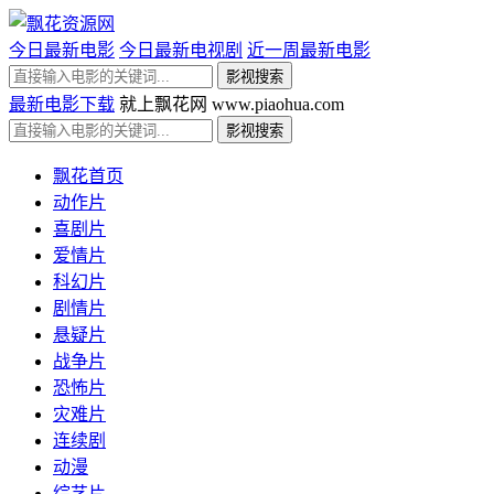
今日最新电影
今日最新电视剧
近一周最新电影
最新电影下载
就上飘花网 www.piaohua.com
飘花首页
动作片
喜剧片
爱情片
科幻片
剧情片
悬疑片
战争片
恐怖片
灾难片
连续剧
动漫
综艺片