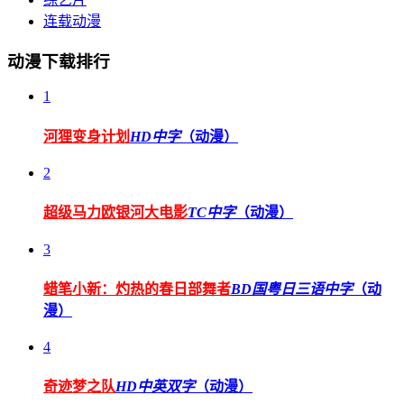
连载动漫
动漫下载排行
1
河狸变身计划
HD中字
（动漫）
2
超级马力欧银河大电影
TC中字
（动漫）
3
蜡笔小新：灼热的春日部舞者
BD国粤日三语中字
（动
漫）
4
奇迹梦之队
HD中英双字
（动漫）