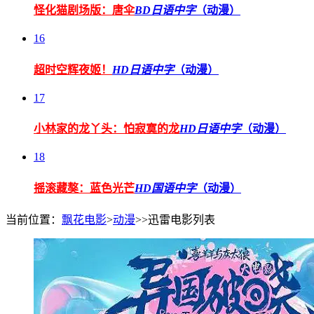
怪化猫剧场版：唐伞
BD日语中字
（动漫）
16
超时空辉夜姬！
HD日语中字
（动漫）
17
小林家的龙丫头：怕寂寞的龙
HD日语中字
（动漫）
18
摇滚藏獒：蓝色光芒
HD国语中字
（动漫）
当前位置：
飘花电影
>
动漫
>>迅雷电影列表