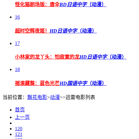
怪化猫剧场版：唐伞
BD日语中字
（动漫）
16
超时空辉夜姬！
HD日语中字
（动漫）
17
小林家的龙丫头：怕寂寞的龙
HD日语中字
（动漫）
18
摇滚藏獒：蓝色光芒
HD国语中字
（动漫）
当前位置：
飘花电影
>
动漫
>>迅雷电影列表
首页
上一页
120
121