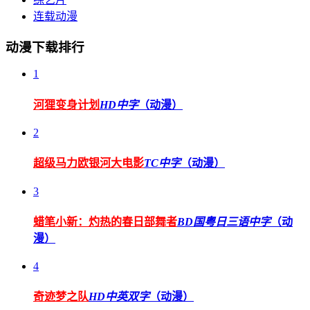
连载动漫
动漫下载排行
1
河狸变身计划
HD中字
（动漫）
2
超级马力欧银河大电影
TC中字
（动漫）
3
蜡笔小新：灼热的春日部舞者
BD国粤日三语中字
（动
漫）
4
奇迹梦之队
HD中英双字
（动漫）