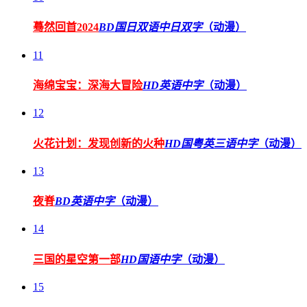
蓦然回首2024
BD国日双语中日双字
（动漫）
11
海绵宝宝：深海大冒险
HD英语中字
（动漫）
12
火花计划：发现创新的火种
HD国粤英三语中字
（动漫）
13
夜脊
BD英语中字
（动漫）
14
三国的星空第一部
HD国语中字
（动漫）
15