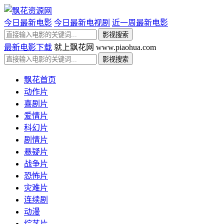
今日最新电影
今日最新电视剧
近一周最新电影
最新电影下载
就上飘花网 www.piaohua.com
飘花首页
动作片
喜剧片
爱情片
科幻片
剧情片
悬疑片
战争片
恐怖片
灾难片
连续剧
动漫
综艺片