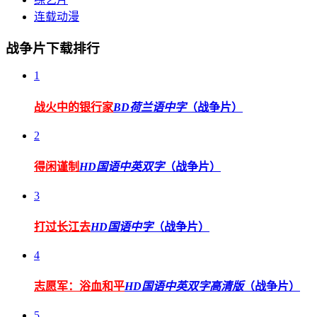
连载动漫
战争片下载排行
1
战火中的银行家
BD荷兰语中字
（战争片）
2
得闲谨制
HD国语中英双字
（战争片）
3
打过长江去
HD国语中字
（战争片）
4
志愿军：浴血和平
HD国语中英双字高清版
（战争片）
5