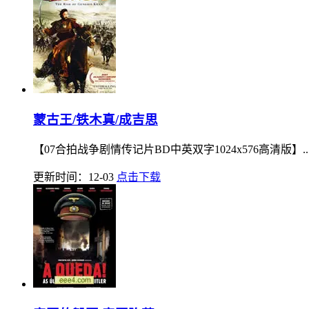
蒙古王/铁木真/成吉思
【07合拍战争剧情传记片BD中英双字1024x576高清版】..
更新时间：12-03
点击下载