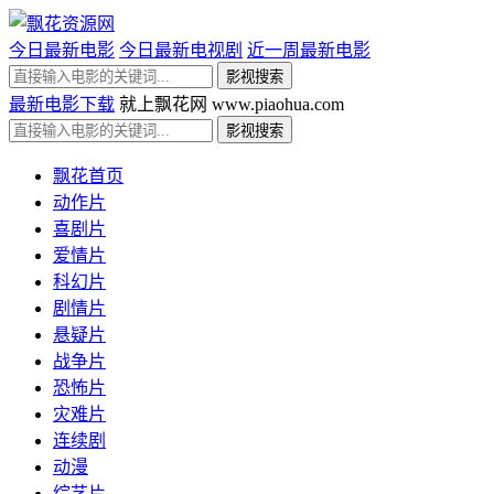
今日最新电影
今日最新电视剧
近一周最新电影
最新电影下载
就上飘花网 www.piaohua.com
飘花首页
动作片
喜剧片
爱情片
科幻片
剧情片
悬疑片
战争片
恐怖片
灾难片
连续剧
动漫
综艺片