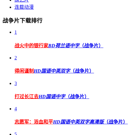
连载动漫
战争片下载排行
1
战火中的银行家
BD荷兰语中字
（战争片）
2
得闲谨制
HD国语中英双字
（战争片）
3
打过长江去
HD国语中字
（战争片）
4
志愿军：浴血和平
HD国语中英双字高清版
（战争片）
5