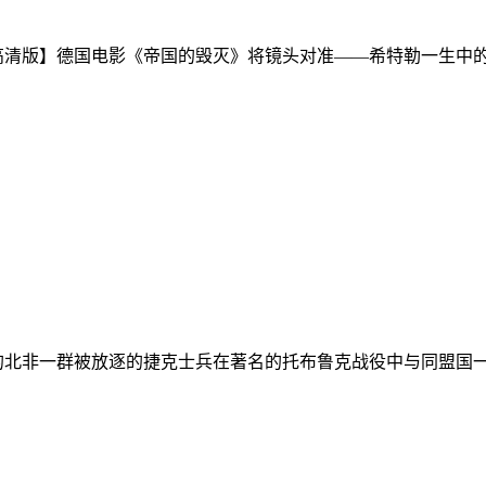
20高清版】德国电影《帝国的毁灭》将镜头对准——希特勒一生中的最
的北非一群被放逐的捷克士兵在著名的托布鲁克战役中与同盟国一.