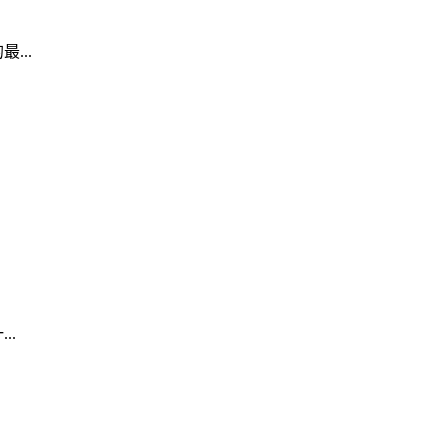
...
..