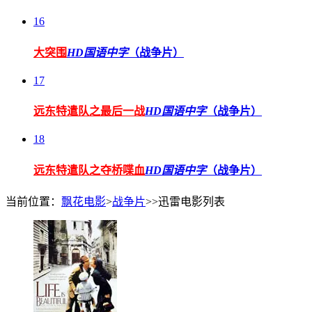
16
大突围
HD国语中字
（战争片）
17
远东特遣队之最后一战
HD国语中字
（战争片）
18
远东特遣队之夺桥喋血
HD国语中字
（战争片）
当前位置：
飘花电影
>
战争片
>>迅雷电影列表