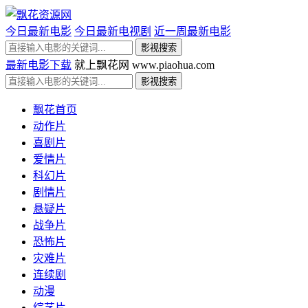
今日最新电影
今日最新电视剧
近一周最新电影
最新电影下载
就上飘花网 www.piaohua.com
飘花首页
动作片
喜剧片
爱情片
科幻片
剧情片
悬疑片
战争片
恐怖片
灾难片
连续剧
动漫
综艺片