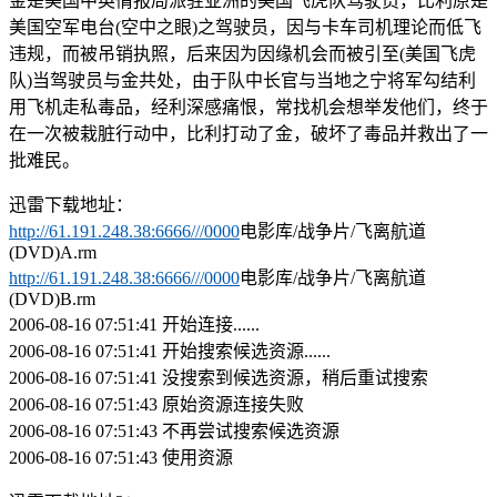
金是美国中英情报局派驻亚洲的美国飞虎队驾驶员，比利原是
美国空军电台(空中之眼)之驾驶员，因与卡车司机理论而低飞
违规，而被吊销执照，后来因为因缘机会而被引至(美国飞虎
队)当驾驶员与金共处，由于队中长官与当地之宁将军勾结利
用飞机走私毒品，经利深感痛恨，常找机会想举发他们，终于
在一次被栽脏行动中，比利打动了金，破坏了毒品并救出了一
批难民。
迅雷下载地址：
http://61.191.248.38:6666///0000
电影库/战争片/飞离航道
(DVD)A.rm
http://61.191.248.38:6666///0000
电影库/战争片/飞离航道
(DVD)B.rm
2006-08-16 07:51:41 开始连接......
2006-08-16 07:51:41 开始搜索候选资源......
2006-08-16 07:51:41 没搜索到候选资源，稍后重试搜索
2006-08-16 07:51:43 原始资源连接失败
2006-08-16 07:51:43 不再尝试搜索候选资源
2006-08-16 07:51:43 使用资源