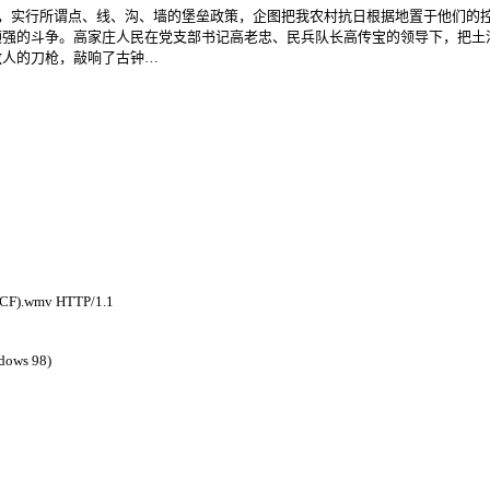
”之后，实行所谓点、线、沟、墙的堡垒政策，企图把我农村抗日根据地置于他们
顽强的斗争。高家庄人民在党支部书记高老忠、民兵队长高传宝的领导下，把土
敌人的刀枪，敲响了古钟…
CF).wmv HTTP/1.1
ndows 98)