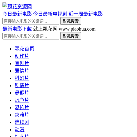
今日最新电影
今日最新电视剧
近一周最新电影
最新电影下载
就上飘花网 www.piaohua.com
飘花首页
动作片
喜剧片
爱情片
科幻片
剧情片
悬疑片
战争片
恐怖片
灾难片
连续剧
动漫
综艺片