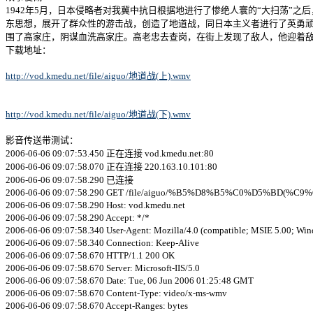
1942年5月，日本侵略者对我冀中抗日根据地进行了惨绝人寰的“大扫荡
东思想，展开了群众性的游击战，创造了地道战，同日本主义者进行了英勇
围了高家庄，阴谋血洗高家庄。高老忠去查岗，在街上发现了敌人，他迎着
下载地址：
http://vod.kmedu.net/file/aiguo/地道战(上).wmv
http://vod.kmedu.net/file/aiguo/地道战(下).wmv
影音传送带测试：
2006-06-06 09:07:53.450 正在连接 vod.kmedu.net:80
2006-06-06 09:07:58.070 正在连接 220.163.10.101:80
2006-06-06 09:07:58.290 已连接
2006-06-06 09:07:58.290 GET /file/aiguo/%B5%D8%B5%C0%D5%BD(%C9%
2006-06-06 09:07:58.290 Host: vod.kmedu.net
2006-06-06 09:07:58.290 Accept: */*
2006-06-06 09:07:58.340 User-Agent: Mozilla/4.0 (compatible; MSIE 5.00; Wi
2006-06-06 09:07:58.340 Connection: Keep-Alive
2006-06-06 09:07:58.670 HTTP/1.1 200 OK
2006-06-06 09:07:58.670 Server: Microsoft-IIS/5.0
2006-06-06 09:07:58.670 Date: Tue, 06 Jun 2006 01:25:48 GMT
2006-06-06 09:07:58.670 Content-Type: video/x-ms-wmv
2006-06-06 09:07:58.670 Accept-Ranges: bytes