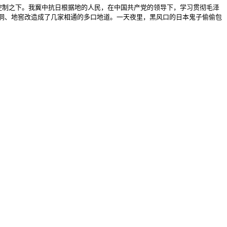
的控制之下。我冀中抗日根据地的人民，在中国共产党的领导下，学习贯彻毛泽
洞、地窖改造成了几家相通的多口地道。一天夜里，黑风口的日本鬼子偷偷包