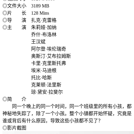
◎文件大小 3189 MB
◎片 长 128 Mins
◎导 演 扎克·克雷格
◎主 演 朱莉娅·加纳
乔什·布洛林
王汉斌
阿尔登·埃伦瑞奇
奥斯汀·艾布拉姆斯
卡里·克里斯托弗
埃米·马迪根
托比·哈斯
克莱顿·法里斯
琼·黛安·拉斐尔
◎简 介
同一个晚上的同一个时间，同一个班级里的所有小孩，都
神秘地失踪了，除了一个小孩。整个小镇都开始怀疑，究竟是
谁或背后有什么原因，导致这些小孩都不见了？
◎影片截图