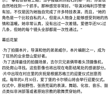
示，“攀岩很容易上瘾，当手接触到热岩石的那一刻，你会很
自然地找到一个抓手。那种感觉非常好。”导演对梅利莎赞誉
有加，不仅是因为她独自完成了许多特技表演，而且，“她的
角色是一个比较自私的人，但是从人物身上能够感受到她的热
情和温暖。她非常认真，没有出过一次差错。爱德华还NG过
几条，但她的每个镜头全部都是一次性通过。”
幕后花絮
·为了拍摄本片，导演和他的弟弟威尔，本片编剧之一，成为
了狂热的业余登山爱好者。
·为了选择最佳的拍摄场景，吉尔贝兄弟俩带着头顶摄像机，
四处爬山寻找。这些影像也将出现在电影结尾处的感谢部分。
·片中出现在村庄里的庆祝是根据苏格兰的迎夏仪式创意而
成。每年的4 月30日，爱丁堡的卡尔顿山将会举行迎夏仪式。
仪式中，原始野性、张扬荒诞的表演，舞蹈、化妆、音乐、鼓
点类似非洲部落或者原始宗教的歌舞贯穿始终。