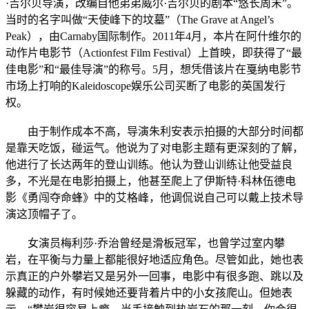
·吉尔贝导演，改编自他弟弟威尔·吉尔贝的剧本“悠长周末”。
当时的名字叫做“天使峰下的坟墓”（The Grave at Angel’s
Peak），由Carnaby国际制作。2011年4月，本片在阿什维尔的
动作片电影节（Actionfest Film Festival）上首映，即获得了“最
佳电影”和“最佳导演”的称号。5月，想凭借该片在戛纳电影节
市场上打响的Kaleidoscope娱乐公司买断了电影的英国发行
权。
由于制作成本不高，导演朱利安表示拍摄的大部分时间都
是靠天吃饭，碰运气。他说为了对电影主题有更深刻的了解，
他进行了长达两年的登山训练。他认为登山训练让他受益良
多，不光是在电影拍摄上，他甚至爬上了伊斯特·科林伍德电
影《勇闯夺命蜂》中的艾格峰，他调侃说自己可以戴上技术导
演这顶帽子了。
女演员梅利莎·乔治曾经是滑板冠军，也曾学过室内攀
岩，在平衡与力量上都能很好地适应角色。尽管如此，她也表
示真正的户外攀岩又是另外一回事，电影中有很多跑、跳以及
躲藏的动作，有时候她还要背着片中的小女孩爬山。但她表