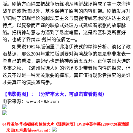
版。剧情方面除去把战争历练地从朝鲜战场换成了第一次海湾
战争的波斯湾以外，基本保持了原有的内容框架。剧情发展升
华归纳了幻想怪论的超现实主义与藐视传统艺术的达达主义的
特点，以复杂而严谨的映象式处理方式延续着紧张的故事脉
络。把精神与意志力逼到了悬崖峭壁，这是希区科克所喜好
的，也成了乔纳森·戴米的伎俩之一。
如果说1962年版偏重了弗洛伊德式的精神分析、淡化了政
治基调，那么2004年重拍版则要对海湾战争的是是非非发表一
些自己的看法，最起码也是精神政治五五开。正值美国大选的
多事之秋，《满州候选人》的登场多少带着倾向性的探究，但
这只不过是一种无关紧要的撞车，真正值得观影者探究的是谁
才是真正的演技派高手。
【电影截图】：（分辨率太大，可点击查看截图）
电影来源：www.370kk.com
04丹泽尔·华盛顿经典惊悚大片《谍网迷魂》DVD中英字幕1280×720高清版
－来自[3E电影站eee4.com]：