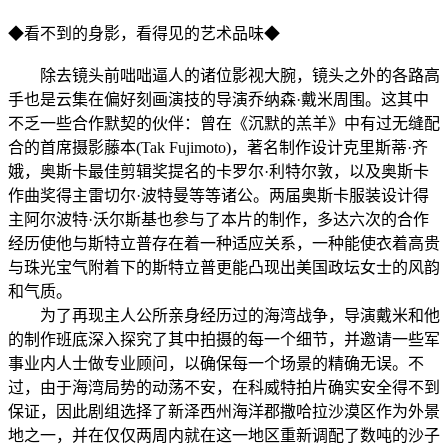
◆看不到的身影，看得见的艺术品味◆
除去镜头前咄咄逼人的诸位影视大腕，镜头之外的各路高
手也是云集在偏好刻画演技的导演乔纳森·戴米周围。这其中
不乏一些合作默契的伙伴：曾在《沉默的羔羊》中有过无缝配
合的首席摄影藤本(Tak Fujimoto)，著名制作设计克里斯蒂·齐
娥，奥斯卡最佳剪辑奖提名的卡罗尔·利特尔敦，以及奥斯卡
作曲奖得主雷切尔·波特曼等等诸公。两届奥斯卡服装设计得
主阿尔波特·沃尔斯基也参与了本片的制作，多达六次的合作
经历使他与斯特立普存在着一种适应关系，一种能使衣着高贵
与珠光宝气附着下的斯特立普更能凸现出美国政坛女士的风韵
和气质。
为了再现主人公所亲身经历过的海湾战争，导演戴米和他
的制作班底深入探究了其中拍摄的每一个细节，并邀请一些军
事业内人士做专业顾问，以确保每一个场景的精确无误。不
过，由于海湾局势的动荡不安，在科威特拍片确实安全得不到
保证，因此剧组选择了新泽西州海洋郡撒哈拉沙漠区作为外景
地之一，并在仅仅两周内就在这一地区重新调配了数吨的沙子