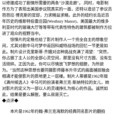
以修建成功了剧情所需要的两条"沙漠走廊"。.同时，电影制
作方为了表现出美国参议院真实的一面，还特以造访了参议员
芭芭拉·博克斯的官邸，力求精益求精。此外的纽约长岛近百
年历史的维斯特伯雷庄园(Westbury Manor)、美国最大的维多
利亚时代的玻璃大厅等等带有代表性特色的建筑都被制作方拉
进了观众的视野当中。
惊悚片的定格也给了影片制作人一个完全自主的想象空
间，尤其对剧中马可梦中返回科威特战场的回忆一节更是如
此。制片设计克里斯蒂·齐娥对这种挑战充满了渴望："突然，
你占据了主人公的全部心灵空间，那里没有尺寸方圆、没有生
活琐碎。正因为此，你可以尽情放飞梦想的翅膀，为所欲
为。"当然这种思想也要同摄影师藤本升华式的画面捕捉融会
相通才能使影片的质地更上一层楼。制片人蒂娜是1962年版
《满州候选人》中马可的扮演者弗兰克·斯纳特拉的女儿，她
对影片的定义为一部以人的灵魂挣扎为核心的作品。诚然如
此，结果是要么解脱，要么就是灭亡。
◆点评◆
本片是1962年约翰·弗兰克海默的经典同名影片的翻拍