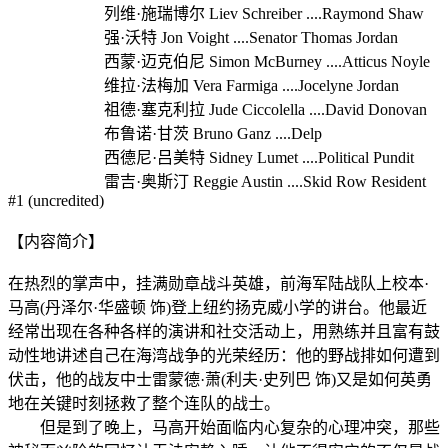
列维·施瑞博尔 Liev Schreiber ....Raymond Shaw
强·沃特 Jon Voight ....Senator Thomas Jordan
西蒙·迈克伯尼 Simon McBurney ....Atticus Noyle
维拉·法梅加 Vera Farmiga ....Jocelyne Jordan
祖德·塞克利拉 Jude Ciccolella ....David Donovan
布鲁诺·甘茨 Bruno Ganz ....Delp
西德尼·吕美特 Sidney Lumet ....Political Pundit
雷吉·奥斯汀 Reggie Austin ....Skid Row Resident
#1 (uncredited)
【内容简介】
在热烈的掌声中，挂满勋章战斗英雄，前海军陆战队上校本·
马高(丹泽尔·华盛顿 饰)登上纽约扬克威小学的讲台。他最近
经常出现在各种各样的演讲和社交活动上，用熟练并且富有鼓
动性地讲述自己在海湾战争的光荣经历：他的野战排如何遭到
伏击，他的战友中士雷蒙德·萧(利夫·史列巴 饰)又是如何英勇
地在关键时刻拯救了整个连队的战士。
但是到了晚上，马高开始面临内心复杂的心理冲突，那些