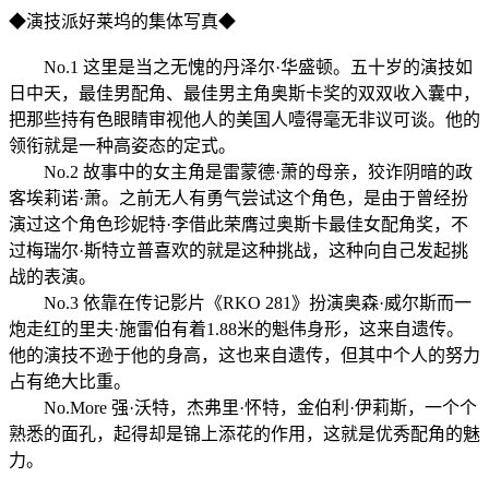
◆演技派好莱坞的集体写真◆
No.1 这里是当之无愧的丹泽尔·华盛顿。五十岁的演技如
日中天，最佳男配角、最佳男主角奥斯卡奖的双双收入囊中，
把那些持有色眼睛审视他人的美国人噎得毫无非议可谈。他的
领衔就是一种高姿态的定式。
No.2 故事中的女主角是雷蒙德·萧的母亲，狡诈阴暗的政
客埃莉诺·萧。之前无人有勇气尝试这个角色，是由于曾经扮
演过这个角色珍妮特·李借此荣膺过奥斯卡最佳女配角奖，不
过梅瑞尔·斯特立普喜欢的就是这种挑战，这种向自己发起挑
战的表演。
No.3 依靠在传记影片《RKO 281》扮演奥森·威尔斯而一
炮走红的里夫·施雷伯有着1.88米的魁伟身形，这来自遗传。
他的演技不逊于他的身高，这也来自遗传，但其中个人的努力
占有绝大比重。
No.More 强·沃特，杰弗里·怀特，金伯利·伊莉斯，一个个
熟悉的面孔，起得却是锦上添花的作用，这就是优秀配角的魅
力。