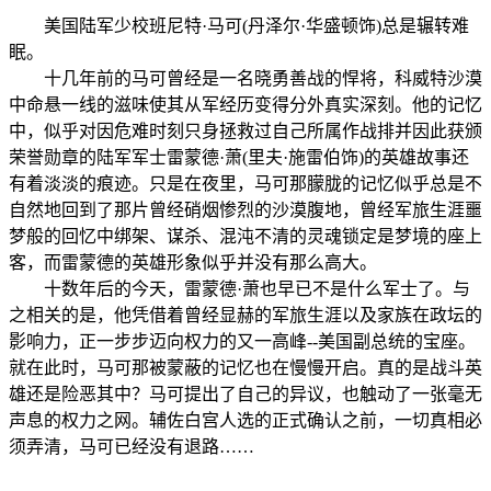
美国陆军少校班尼特·马可(丹泽尔·华盛顿饰)总是辗转难
眠。
十几年前的马可曾经是一名晓勇善战的悍将，科威特沙漠
中命悬一线的滋味使其从军经历变得分外真实深刻。他的记忆
中，似乎对因危难时刻只身拯救过自己所属作战排并因此获颁
荣誉勋章的陆军军士雷蒙德·萧(里夫·施雷伯饰)的英雄故事还
有着淡淡的痕迹。只是在夜里，马可那朦胧的记忆似乎总是不
自然地回到了那片曾经硝烟惨烈的沙漠腹地，曾经军旅生涯噩
梦般的回忆中绑架、谋杀、混沌不清的灵魂锁定是梦境的座上
客，而雷蒙德的英雄形象似乎并没有那么高大。
十数年后的今天，雷蒙德·萧也早已不是什么军士了。与
之相关的是，他凭借着曾经显赫的军旅生涯以及家族在政坛的
影响力，正一步步迈向权力的又一高峰--美国副总统的宝座。
就在此时，马可那被蒙蔽的记忆也在慢慢开启。真的是战斗英
雄还是险恶其中？马可提出了自己的异议，也触动了一张毫无
声息的权力之网。辅佐白宫人选的正式确认之前，一切真相必
须弄清，马可已经没有退路……