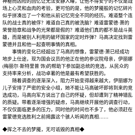
神秘而凶险的回忆让无法安静入睡，让他不得安宁的不仅是战
场上心灵和血肉的考验，更可怕的是，他的梦魇般的记忆碎片
似乎拼凑出了一个和他从前记忆完全不同的经历。难道整个连
队的战士真的被俘？难道自己真的被洗脑？难道雷蒙德·萧的
荣誉勋章和战争的光荣都是假的？难道他们真的都不是战斗英
雄，而是被别人利用的破坏国家的定时炸弹？马高决定找到雷
蒙德并且和他一起查明事情的真相。
事情的变化已经超出了马高的想像，雷蒙德·萧已经成功
地步上仕途，现为国会议员的他正在他的参议院母亲，伊丽娜
(梅丽尔·斯特里普 饰)的帮助下参加副总统的竞选，从民众的
支持率来分析，战功卓著的他是最有希望获胜的。
随着调查的逐渐深入，阻力开始变得越来越大，伊丽娜为
儿子安排了严密的安全小组，她不能让马高破坏即将到来的竞
选成功，马高向军方说出了自己的怀疑，但却遭到了精神错乱
的质疑。带着逐渐增强的疑虑，马高继续开展他的调查行动，
不仅仅面临更多的压力，同时他的时间也不多了，他必须赶在
雷蒙德竞选胜利之前揭露这个骇人听闻的真相……
◆挥之不去的梦魇，无可诋毁的真相◆