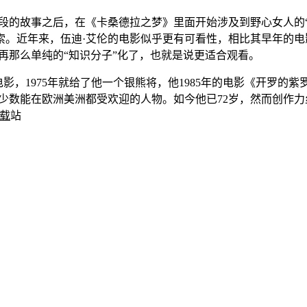
的故事之后，在《卡桑德拉之梦》里面开始涉及到野心女人的“危
索。近年来，伍迪·艾伦的电影似乎更有可看性，相比其早年的电
再那么单纯的“知识分子”化了，也就是说更适合观看。
1975年就给了他一个银熊将，他1985年的电影《开罗的紫
少数能在欧洲美洲都受欢迎的人物。如今他已72岁，然而创作力
载
站