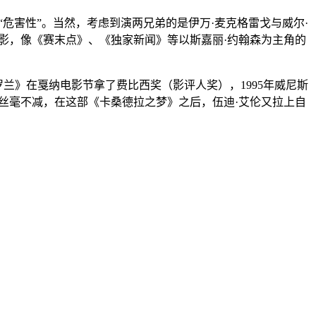
害性”。当然，考虑到演两兄弟的是伊万·麦克格雷戈与威尔·
影，像《赛末点》、《独家新闻》等以斯嘉丽·约翰森为主角的
罗兰》在戛纳电影节拿了费比西奖（影评人奖），1995年威尼斯
丝毫不减，在这部《卡桑德拉之梦》之后，伍迪·艾伦又拉上自