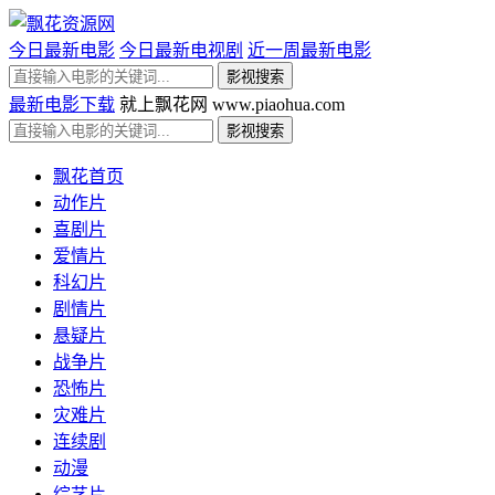
今日最新电影
今日最新电视剧
近一周最新电影
最新电影下载
就上飘花网 www.piaohua.com
飘花首页
动作片
喜剧片
爱情片
科幻片
剧情片
悬疑片
战争片
恐怖片
灾难片
连续剧
动漫
综艺片