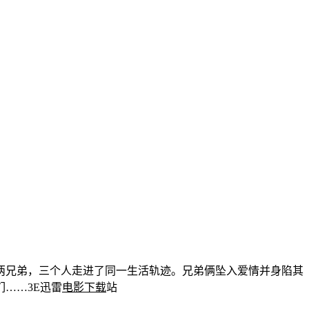
兄弟，三个人走进了同一生活轨迹。兄弟俩坠入爱情并身陷其
……3E迅雷
电影下载
站