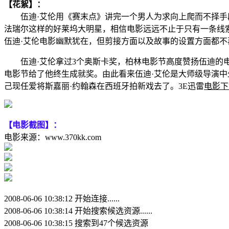
【花絮】：
伍迪·艾伦用《赛末点》讲完一个男人为求向上爬而不择手段
法瑞尔这样的好莱坞大明星，相信电影远远不止于只有一条线
伍迪·艾伦电影幽默犹在，但剪接方面以及故事的设置方面都不
伍迪·艾伦拿过3个奥斯卡奖，柏林电影节高度赞扬伍迪的电影，
电影节给了他终生成就奖。由此看来伍迪·艾伦是大师级导演中
己现任爱将斯嘉丽·约翰森在西班牙拍新戏去了。3E迅雷
电影下
【电影截图】：
电影来源：www.370kk.com
2008-06-06 10:38:12 开始连接......
2008-06-06 10:38:14 开始搜索候选资源......
2008-06-06 10:38:15 搜索到47个候选资源