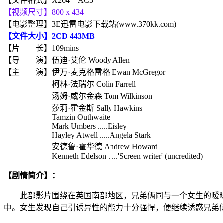
【文件格式】X264 + AC3
【视频尺寸】800 x 434
【电影整理】3E迅雷电影下载站(www.370kk.com)
【文件大小】2CD 443MB
【片 长】109mins
【导 演】伍迪·艾伦 Woody Allen
【主 演】伊万·麦克格雷格 Ewan McGregor
柯林·法瑞尔 Colin Farrell
汤姆·威尔金森 Tom Wilkinson
莎莉·霍金斯 Sally Hawkins
Tamzin Outhwaite
Mark Umbers .....Eisley
Hayley Atwell .....Angela Stark
安德鲁·霍华德 Andrew Howard
Kenneth Edelson .....'Screen writer' (uncredited)
【剧情简介】：
此部影片围绕在英国南部地区，兄弟俩同与一个女生的暧昧
中。女生发现自己引诱异性的能力十分强悍，便继续诱惑兄弟