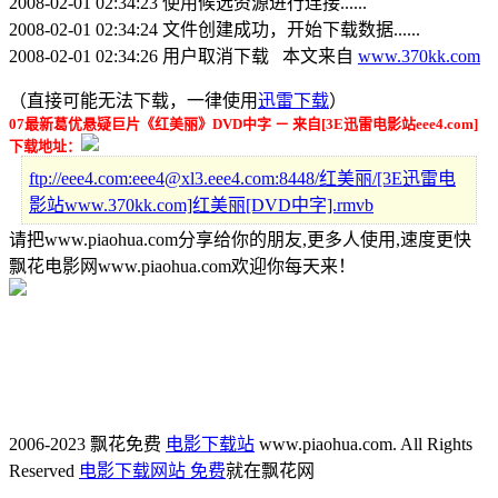
2008-02-01 02:34:23 使用候选资源进行连接......
2008-02-01 02:34:24 文件创建成功，开始下载数据......
2008-02-01 02:34:26 用户取消下载 本文来自
www.370kk.com
（直接可能无法下载，一律使用
迅雷下载
）
07最新葛优悬疑巨片《红美丽》DVD中字 － 来自[3E迅雷电影站eee4.com]
下载地址：
ftp://eee4.com:eee4@xl3.eee4.com:8448/红美丽/[3E迅雷电
影站www.370kk.com]红美丽[DVD中字].rmvb
请把www.piaohua.com分享给你的朋友,更多人使用,速度更快
飘花电影网www.piaohua.com欢迎你每天来！
2006-2023 飘花免费
电影下载站
www.piaohua.com. All Rights
Reserved
电影下载网站 免费
就在飘花网