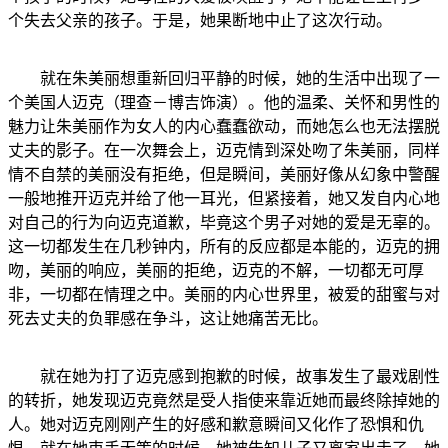
个失去父亲的孩子。于是，她果断地中止了这次行动。
就在朱美丽想重新回归平静的时候，她的生活中出现了一
个美国人迈克（理查－博吉饰演）。他的温柔、关怀和男性的
魅力让朱美丽作为女人的内心蠢蠢欲动，而她怎么也无法摆脱
丈夫的影子。在一次舞会上，迈克情到深处吻了朱美丽，同样
情不自禁的美丽没有拒绝，但是瞬间，美丽好像从幻象中警醒
一般地推开迈克并给了他一耳光，但紧接着，她又发自内心地
对自己的行为向迈克道歉，毕竟这个男子对她的爱是无辜的。
这一切都发生在几秒钟内，所有的反应都是本能的，迈克的拥
吻，美丽的响应，美丽的拒绝，迈克的不解，一切都无可厚
非，一切都在情理之中。美丽的内心世界里，被爱的甜蜜与对
死去丈夫的负罪感在争斗，这让她痛苦无比。
就在她为打了迈克感到抱歉的时候，故事发生了最戏剧性
的转折，她发现迈克竟然是受人指使来靠近她而最终除掉她的
人。她对迈克刚刚产生的好感和歉意瞬间又化作了恐惧和仇