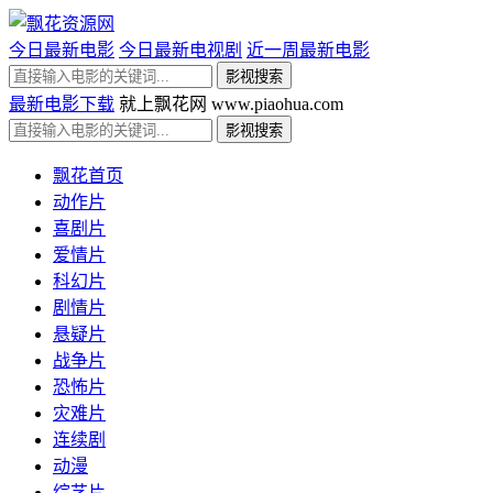
今日最新电影
今日最新电视剧
近一周最新电影
最新电影下载
就上飘花网 www.piaohua.com
飘花首页
动作片
喜剧片
爱情片
科幻片
剧情片
悬疑片
战争片
恐怖片
灾难片
连续剧
动漫
综艺片