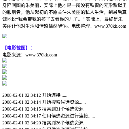
身陷囹圄的朱美丽，实际上他才是一所没有铁窗的无形监狱里
的服刑者，他从起初的不愿关注朱美丽的私人生活，到最后真
诚地说“我会带我的孩子去看你的儿子。” 实际上，最终是朱
美丽让他对生活和情感幡然醒悟。电影整理：www.370kk.com
【电影截图】：
电影来源：www.370kk.com
2008-02-01 02:34:12 开始连接......
2008-02-01 02:34:14 开始搜索候选资源......
2008-02-01 02:34:15 搜索到31个候选资源
2008-02-01 02:34:17 使用候选资源进行连接......
2008-02-01 02:34:20 搜索到26个候选资源