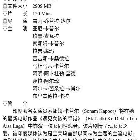
◎文件大小 2909 MB
◎片 长 120 Mins
◎导 演 雪莉·乔普拉·达尔
◎主 演 亚尼·卡普尔
玖熹·查瓦拉
索娜姆·卡普尔
拉吉·库玛
雷吉娜·卡桑德拉
马杜马蒂·卡普尔
阿明·阿卜杜勒·奎德
莎拉·阿尔琼
阿尔卡·芭朵拉·卡肖尔
布里杰德拉·卡拉
◎简 介
印度著名女演员索娜姆·卡普尔（Sonam Kapoor）将在她
的最新电影作品《遇见女孩的感觉》（Ek Ladki Ko Dekha Toh
Aisa Laga）中饰演一位女同性恋者。该片剧情呈现女女之
爱，被印度媒体认为是宝莱坞首部以同志为主题的主流电影。