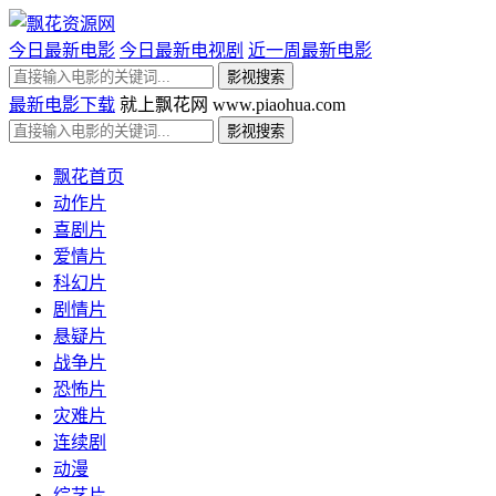
今日最新电影
今日最新电视剧
近一周最新电影
最新电影下载
就上飘花网 www.piaohua.com
飘花首页
动作片
喜剧片
爱情片
科幻片
剧情片
悬疑片
战争片
恐怖片
灾难片
连续剧
动漫
综艺片