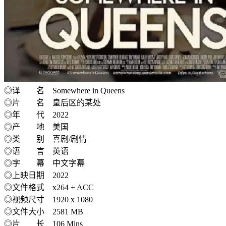
◎译 名 Somewhere in Queens
◎片 名 皇后区的某处
◎年 代 2022
◎产 地 美国
◎类 别 喜剧/剧情
◎语 言 英语
◎字 幕 中文字幕
◎上映日期 2022
◎文件格式 x264 + ACC
◎视频尺寸 1920 x 1080
◎文件大小 2581 MB
◎片 长 106 Mins