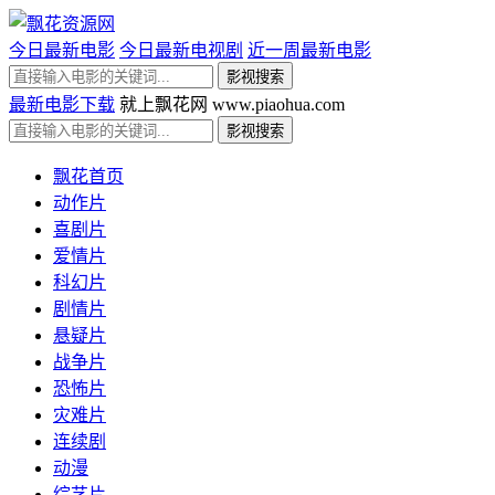
今日最新电影
今日最新电视剧
近一周最新电影
最新电影下载
就上飘花网 www.piaohua.com
飘花首页
动作片
喜剧片
爱情片
科幻片
剧情片
悬疑片
战争片
恐怖片
灾难片
连续剧
动漫
综艺片