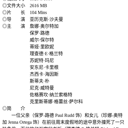
◎文件大小 2616 MB
◎片 长 104 Mins
◎导 演 亚历克斯·沙夫曼
◎主 演 詹娜·奥尔特加
保罗·路德
威尔·保尔特
蒂娅·里欧妮
理查德·E·格兰特
苏妮特·玛尼
安东尼·卡里根
杰西卡·海因斯
斯蒂夫·朴
尼克·威特曼
佐格赛坎·纳兰索格特
克里斯蒂娜·格蕾丝·萨尔科
◎简 介
一位父亲（保罗-路德 Paul Rudd 饰）和女儿（珍娜-奥特
加 Jenna Ortega 饰）在前往周末度假地的途中意外撞死了一只