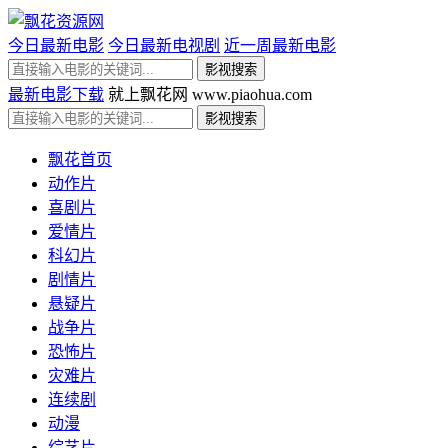
今日最新电影
今日最新电视剧
近一周最新电影
最新电影下载
就上飘花网 www.piaohua.com
飘花首页
动作片
喜剧片
爱情片
科幻片
剧情片
悬疑片
战争片
恐怖片
灾难片
连续剧
动漫
综艺片