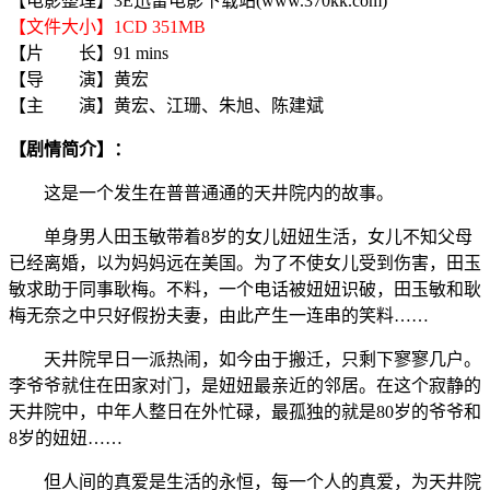
【电影整理】3E迅雷电影下载站(www.370kk.com)
【文件大小】1CD 351MB
【片 长】91 mins
【导 演】黄宏
【主 演】黄宏、江珊、朱旭、陈建斌
【剧情简介】：
这是一个发生在普普通通的天井院内的故事。
单身男人田玉敏带着8岁的女儿妞妞生活，女儿不知父母
已经离婚，以为妈妈远在美国。为了不使女儿受到伤害，田玉
敏求助于同事耿梅。不料，一个电话被妞妞识破，田玉敏和耿
梅无奈之中只好假扮夫妻，由此产生一连串的笑料……
天井院早日一派热闹，如今由于搬迁，只剩下寥寥几户。
李爷爷就住在田家对门，是妞妞最亲近的邻居。在这个寂静的
天井院中，中年人整日在外忙碌，最孤独的就是80岁的爷爷和
8岁的妞妞……
但人间的真爱是生活的永恒，每一个人的真爱，为天井院