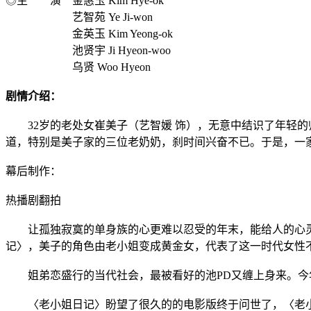
◎主 演 金惠玉 Kim Hye-ok
艺智苑 Ye Ji-won
金英玉 Kim Yeong-ok
池贤宇 Ji Hyeon-woo
乌贤 Woo Hyeon
剧情介绍：
32岁的老处女崔美子（艺智媛 饰），无意中结识了年轻的
道，特别是美子家的三位老奶奶，刹时间兴奋不已。于是，一
幕后制作：
热播剧翻拍
让孤独寂寞的单身族的心更难以忍受的年末，能给人的心灵
记〉，美子的角色由老小姐变成黄金女，代表了这一时代女性
姐弟恋盛行的当代社会，最被看好的池PD又缠上身来。今
〈老小姐日记〉盼望了很久的的电影版终于问世了，〈老小姐