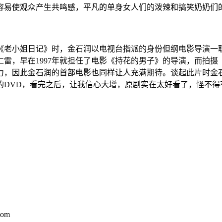
容易使观众产生共鸣感，平凡的单身女人们的泼辣和搞笑奶奶们
老小姐日记》时，金石润以电视台指派的身份但纲电影导演一
仁雷，早在1997年就担任了电影《持花的男子》的导演，而拍摄
，因此金石润的首部电影也同样让人充满期待。谈起此片时金石
DVD，看完之后，让我信心大增，原剧实在太好看了，怪不得
com