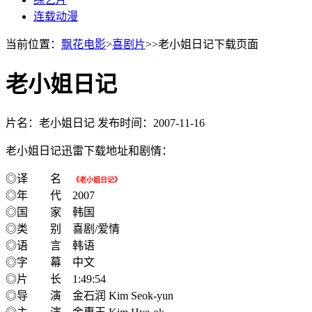
连载动漫
当前位置：
飘花电影
>
喜剧片
>>老小姐日记下载页面
老小姐日记
片名：老小姐日记
发布时间：2007-11-16
老小姐日记迅雷下载地址和剧情：
◎译 名
《老小姐日记》
◎年 代 2007
◎国 家 韩国
◎类 别 喜剧/爱情
◎语 言 韩语
◎字 幕 中文
◎片 长 1:49:54
◎导 演 金石润 Kim Seok-yun