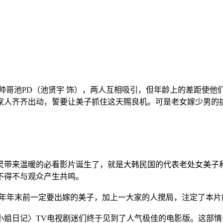
帅哥池PD（池贤宇 饰），两人互相吸引，但年龄上的差距使他
家人齐齐出动，誓要让美子抓住这天赐良机。可是老女嫁少男的
带来温暖的必看影片诞生了，就是大韩民国的代表老处女美子和
不得不与观众产生共鸣。
年年末前一定要出嫁的美子，加上一大家的人搅局，注定了本片
日记〉TV电视剧迷们终于见到了人气极佳的电影版。这部情