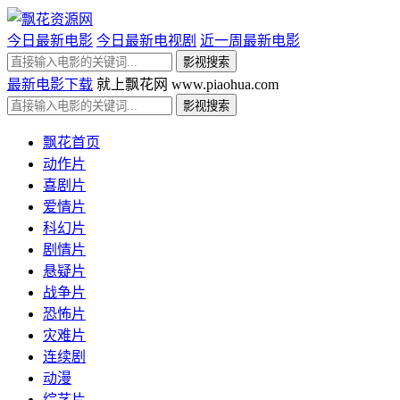
今日最新电影
今日最新电视剧
近一周最新电影
最新电影下载
就上飘花网 www.piaohua.com
飘花首页
动作片
喜剧片
爱情片
科幻片
剧情片
悬疑片
战争片
恐怖片
灾难片
连续剧
动漫
综艺片