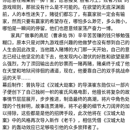
你愿意在赌桌前一掷千金，愿意接受“胜者为王，败者为奴”的
游戏规则，那就没有什么是不可能的。在欲望的无底深渊面
前，人的本性迷失了，赌徒们都忘了，有赢家就一定会有输
家，然而只要有赢家的希望存在，哪怕多么渺茫，多么微小，
哪怕是一瞬间的停留，他们也愿意倾家荡产奋力一博。
家具厂做事的高尼（曹承佑 饰）辛辛苦苦赚的钱只够勉强
糊口，原本只是对牌九游戏感兴趣的他做梦也没有想到自己的
人生会因此改变，当他踏入赌博的大门那一天开始，自己的意
志已经让他坚定的走下去，他发现内心潜伏的好胜和欲望是那
么强烈，为了涝回输出去的钞票而一赌再赌，赌桌终于成了他
在天堂和地狱间徘徊的通道，现在，他要靠自己的双手挑战命
运的天平……
幕后制作：曾执导过《汉城大劫案》的导演崔东勋仅以一部片
子便创下了自己独树一帜的崔氏风格电影，他擅长将复杂的故
事情节层层展开，步步推进，制造最终的高潮，将片中角色处
理的个性鲜明，故事连贯清晰，将不必要的细节大刀阔斧的加
以排除，这些都是是他的招牌手段，此次他将在《汉城大劫
案》中的风格再次导入新作《老千》，相信凭借《汉城大劫
案》的轰动效应已足够吸引他的众多崇拜者了。