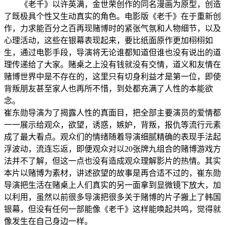
《老千》以许英满，金世荣创作的同名漫画为原型，创造
了既极具个性又生动真实的角色。电影版《老千》在于重新创
作，力求能百分之百再现赌博时的紧张气氛和人物细节，以及
心理活动，这些在银幕表现起来，要比纸面原作更加栩栩如
生，通过电影手段，导演将无论谁都知道但谁也没有说出的道
理传递给了大家。赌桌之上没有钱就没有交情，道义和友情在
赌博世界中是不存在的，这里只有切身利益才是第一位，即使
背叛朋友甚至家人也再所不惜，到处都充满了人性的本能欲
念。
崔东勋导演为了揭露人性的真面目，把全部主要演员的爱情都
一一展示给观众，欲望，诱惑，嫉妒，背叛，报仇等流行元素
成了最大看点。观众们的情绪随着导演细腻精确的表现手法起
浮波动，流连忘返，即便观众对以20张牌九组合的赌博游戏方
法并不了解，但这一点也没有造成观众理解影片的热情。其实
本片以赌博为素材，讲述欲望的故事是再合适不过的，崔东勋
导演把生活在赌桌上人们真实的另一面拿到显微镜下放大，加
以利用，虽然以前很多导演把很多关于赌博的片子搬上了韩国
银幕，但没有任何一部能像《老千》这样能唤起共鸣，觉得就
像发生在自己身边一样。