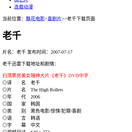
连载动漫
当前位置：
飘花电影
>
喜剧片
>>老千下载页面
老千
片名：老千
发布时间：2007-07-17
老千迅雷下载地址和剧情：
扫荡票房美女赌神大片《老千》DVD中字
◎译 名 老千
◎片 名 The High Rollers
◎年 代 2006
◎国 家 韩国
◎类 别 黑色电影/惊悚/犯罪/喜剧
◎语 言 韩语
◎字 幕 中文