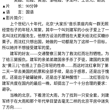
吴超、范霞、黄渤、邹晓霞、李龙吟、王世元、赵凯
▲片 长：90分钟
▲语 言：国语
▲影片简介：
上个世纪八十年代，北京“大家乐”音乐茶座内有一群无照
经营包子的年轻人常聚，其中一个叫刘建军的小伙子爱上了一
名叫沈红的服务生，他想方设法的攒钱在大夏天给沈红买糖炒
栗子。而沈红只想出国，她做的一切都是为了这样一个目标，
所以她并不想接受建军的爱。
建军的好友——交通警察三舅为了救沈红而壮烈牺牲。为
了给三舅报仇，建军的亲弟弟建国亲手杀了歹徒，建国的女朋
友“黄三儿”也搭上了自己年轻的性命……而这时沈红拿到了第
二天一早去美国的机票和全部手续，是出于感恩，还是出于愧
疚，还是出于破罐破摔，还是出于某种醒悟？……沈红答应与
建军共度在国内的最后一晚，却提出了一个十分合理的要求：
避孕。
当晚的北京，下着滂沱大雨，为了找到一只安全套，刘建
军终于在大雨和那个年代举目望去毫无二样的北京平房中迷失
了方向……