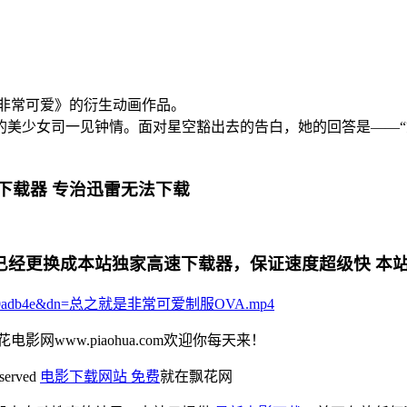
非常可爱》的衍生动画作品。
少女司一见钟情。面对星空豁出去的告白，她的回答是——“如
下载器 专治迅雷无法下载
更换成本站独家高速下载器，保证速度超级快 本站专用电影下
e320e5560adb4e&dn=总之就是非常可爱制服OVA.mp4
花电影网www.piaohua.com欢迎你每天来！
eserved
电影下载网站 免费
就在飘花网