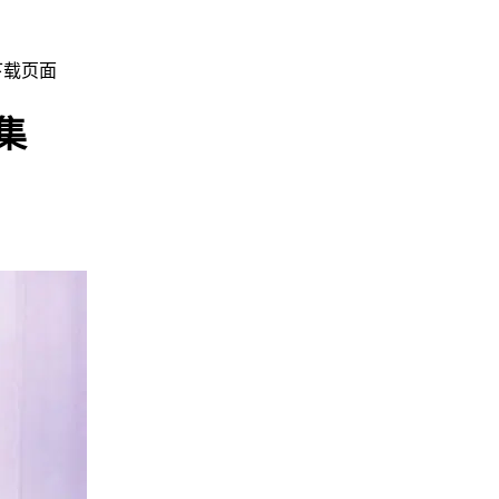
下载页面
集