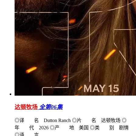
达顿牧场
全第06集
◎译 名 Dutton Ranch ◎片 名 达顿牧场 ◎
年 代 2026 ◎产 地 美国 ◎类 别 剧情
◎语 言 ...