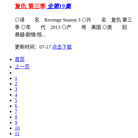
复仇 第三季
全第19集
◎译 名 Revenge Season 3 ◎片 名 复仇 第三
季 ◎年 代 2013 ◎产 地 美国 ◎类 别
悬疑/剧情/惊...
更新时间：07-17
点击下载
首页
上一页
1
2
3
4
5
6
7
8
9
10
11