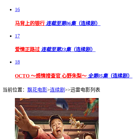
16
马背上的银行
连载至第06集
（连续剧）
17
爱情正路过
连载至第23集
（连续剧）
18
OCTO ～感情搜查官 心野朱梨～
全第05集
（连续剧）
当前位置：
飘花电影
>
连续剧
>>迅雷电影列表