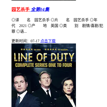
园艺杀手
全第04集
◎译 名 园艺杀手 ◎片 名 园艺杀手 ◎年
代 2021 ◎产 地 英国 ◎类 别 剧情/喜剧/犯
罪 ◎语...
更新时间：07-17
点击下载