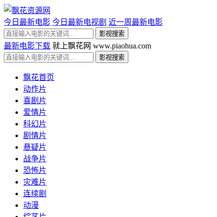
今日最新电影
今日最新电视剧
近一周最新电影
最新电影下载
就上飘花网 www.piaohua.com
飘花首页
动作片
喜剧片
爱情片
科幻片
剧情片
悬疑片
战争片
恐怖片
灾难片
连续剧
动漫
综艺片