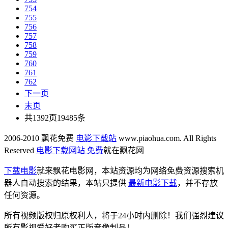
754
755
756
757
758
759
760
761
762
下一页
末页
共1392页19485条
2006-2010 飘花免费
电影下载站
www.piaohua.com. All Rights
Reserved
电影下载网站 免费
就在飘花网
下载电影
就来飘花电影网，本站资源均为网络免费资源搜索机
器人自动搜索的结果，本站只提供
最新电影下载
，并不存放
任何资源。
所有视频版权归原权利人，将于24小时内删除！我们强烈建议
所有影视爱好者购买正版音像制品！