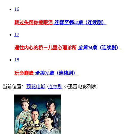
16
转过头帮你擦眼泪
连载至第04集
（连续剧）
17
通往内心的桥－儿童心理诊所
全第04集
（连续剧）
18
玩命巅峰
全第01集
（连续剧）
当前位置：
飘花电影
>
连续剧
>>迅雷电影列表