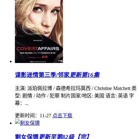
谍影迷情第三季/邻家
更新第16集
主演: 派珀佩拉博 / 森德希拉玛莫西 / Christine Matchett 类
型: 剧情 / 动作 / 犯罪 制片国家/地区: 美国 语言: 英语 字
幕：...
更新时间：11-27
点击下载
剩女保镖
更新至第82级【完】