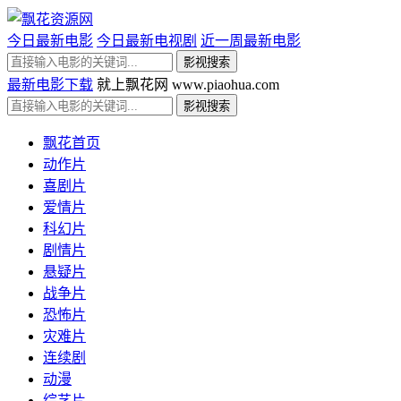
今日最新电影
今日最新电视剧
近一周最新电影
最新电影下载
就上飘花网 www.piaohua.com
飘花首页
动作片
喜剧片
爱情片
科幻片
剧情片
悬疑片
战争片
恐怖片
灾难片
连续剧
动漫
综艺片