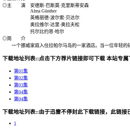
◎主 演 安德斯·巴斯莫·克里斯蒂安森
Alma Günther
英格丽德·波尔索·贝达尔
奥拉维尔·达里·奥拉夫松
托尔比约恩·哈尔
◎简 介
一个挪威家庭入住拉帕尔马岛的一家酒店。当一位年轻的研
下载地址列表::
点击下方荐片链接即可下载 本站专属
第01集
第02集
第03集
第04集
第04集
下载地址列表::
由于迅雷不停封此下载链接，此链接已经
1