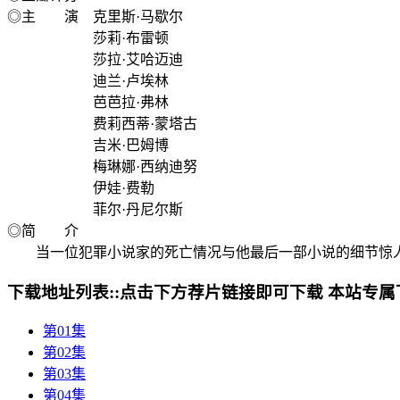
◎主 演 克里斯·马歇尔
莎莉·布雷顿
莎拉·艾哈迈迪
迪兰·卢埃林
芭芭拉·弗林
费莉西蒂·蒙塔古
吉米·巴姆博
梅琳娜·西纳迪努
伊娃·费勒
菲尔·丹尼尔斯
◎简 介
当一位犯罪小说家的死亡情况与他最后一部小说的细节惊人
下载地址列表::
点击下方荐片链接即可下载 本站专属
第01集
第02集
第03集
第04集