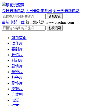
今日最新电影
今日最新电视剧
近一周最新电影
最新电影下载
就上飘花网 www.piaohua.com
飘花首页
动作片
喜剧片
爱情片
科幻片
剧情片
悬疑片
战争片
恐怖片
灾难片
连续剧
动漫
综艺片