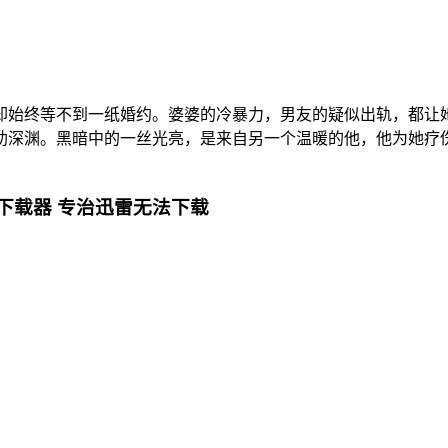
等不到一纸婚约。婆婆的冷暴力，男友的疑似出轨，都让她在
助深渊。黑暗中的一丝光亮，是来自另一个温暖的他，他为她疗
下载器 专治迅雷无法下载