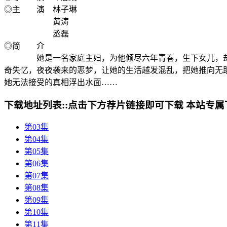
◎主 演 林子琳
黄涛
丞磊
◎简 介
她是一名家庭主妇，为他倾尽六年青春，生下女儿，却始终
奇失忆，夜夜袭来的恶梦，让她的生活越发混乱，把她推向无
她无法接受的真相浮出水面……
下载地址列表::
点击下方荐片链接即可下载 本站专属
第03集
第04集
第05集
第06集
第07集
第08集
第09集
第10集
第11集