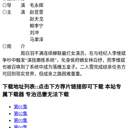
◎导 演 毛永辉
◎主 演 赵昱萱
赵天戈
鲍李宁
刘冲
马聿泽
◎简 介
周白羽不满连续蝉联最烂女演员，在与经纪人李维斌
争吵中触发“演技磨练系统”，化身侯府嫡女林白妤，而李维斌
也被召唤到了系统中成为落魄五皇子。二人需完成结亲任务方
可回到现实世界，但成亲之路困难重重。
下载地址列表::
点击下方荐片链接即可下载 本站专
属下载器 专治迅雷无法下载
第01集
第02集
第03集
第04集