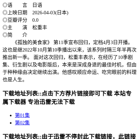
◎语 言 日语
◎上映日期 2026-04-03(日本)
◎豆瓣评分 0.0
◎主 演 松重丰
◎简 介
《孤独的美食家》 第11季宣布回归，定档4月3日开播。
这也是继2022年10月第10季播出以来，该系列时隔三年半再次
推出新一季。 面对这次回归，松重丰表示，在经历了10季剧
集、衍生剧以及电影版后，本来是深成身退的最佳时机，但由
于种种缘由决定继续出演。他感叹顺应命运、吃完眼前的料理
也是人生。
下载地址列表::
点击下方荐片链接即可下载 本站专
属下载器 专治迅雷无法下载
第01集
第02集
下载地址列表::
由于迅雷不停封此下载链接，此链接