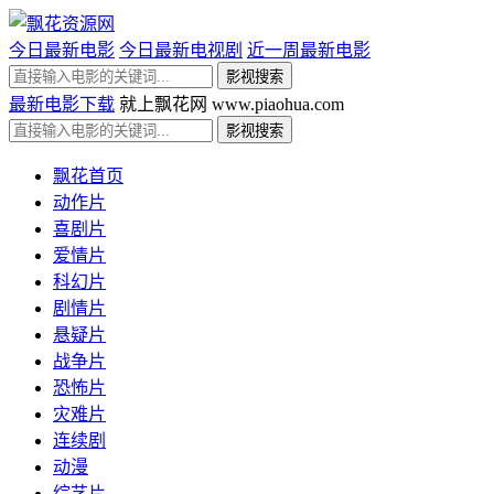
今日最新电影
今日最新电视剧
近一周最新电影
最新电影下载
就上飘花网 www.piaohua.com
飘花首页
动作片
喜剧片
爱情片
科幻片
剧情片
悬疑片
战争片
恐怖片
灾难片
连续剧
动漫
综艺片