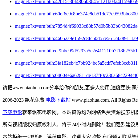
magnet:?xt=urn:btih:42b15c3bf480603645c121b03a4f15
magnet:?xt=urn:btih:60ef6c9c8be374e8cb51dc77e9593b
magnet:?xt=urn:btih:7854d4f69033c88b57d0b5b33b0430
magnet:?xt=urn:btih:46052a9e1592c8fc50d57e56124289
magnet:?xt=urn:btih:cf9bbc99d5293a5e2e411210b7f18b
magnet:?xt=urn:btih:3fa182eb4c7bb924bc5a5cdf7efeb3c
magnet:?xt=urn:btih:04604e6a62811de137ff0c236a68c2
请把www.piaohua.com分享给你的朋友,更多人使用,速度更快 飘
2006-2023 飘花免费
电影下载站
www.piaohua.com. All Rights R
下载电影
就来飘花电影网，本站资源均为网络免费资源搜索机
所有视频版权归原权利人，将于24小时内删除！我们强烈建议
本站拒绝一切非法，淫秽电影，欢迎大家监督 有问题可联系管