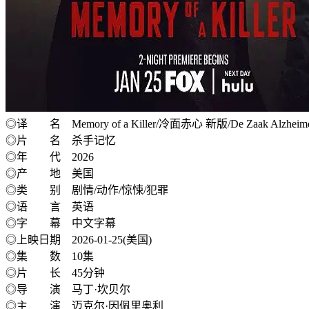
◎译 名 Memory of a Killer/冷面赤心 新版/De Zaak Alzheimer 
◎片 名 杀手记忆
◎年 代 2026
◎产 地 美国
◎类 别 剧情/动作/惊悚/犯罪
◎语 言 英语
◎字 幕 中文字幕
◎上映日期 2026-01-25(美国)
◎集 数 10集
◎片 长 45分钟
◎导 演 马丁·坎贝尔
◎主 演 迈克尔·因佩里奥利