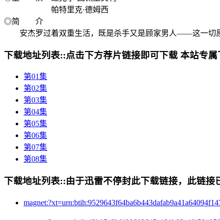
帕特里克·德姆西
◎简 介
安杰罗过着双重生活，既是杀手又是顾家男人——这一切原
下载地址列表::
点击下方荐片链接即可下载 本站专属
第01集
第02集
第03集
第04集
第05集
第06集
第07集
第08集
下载地址列表::
由于迅雷不停封此下载链接，此链接已经
magnet:?xt=urn:btih:9529643f64ba6b443dafab9a41a640