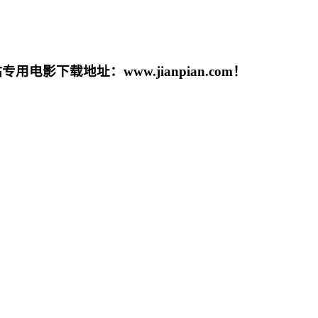
载地址：www.jianpian.com！