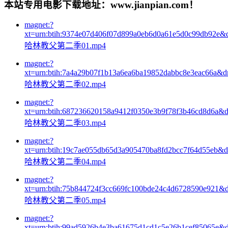
本站专用电影下载地址：www.jianpian.com！
magnet:?
xt=urn:btih:9374e07d406f07d899a0eb6d0a61e5d0c99db92e&
哈林教父第二季01.mp4
magnet:?
xt=urn:btih:7a4a29b07f1b13a6ea6ba19852dabbc8e3eac66a&
哈林教父第二季02.mp4
magnet:?
xt=urn:btih:687236620158a9412f0350e3b9f78f3b46cd8d6a&
哈林教父第二季03.mp4
magnet:?
xt=urn:btih:19c7ae055db65d3a905470ba8fd2bcc7f64d55eb&
哈林教父第二季04.mp4
magnet:?
xt=urn:btih:75b844724f3cc669fc100bde24c4d6728590e921&
哈林教父第二季05.mp4
magnet:?
xt=urn:btih:99ad5926b4e3ba61675d1cd1c5e26b1cef85065e&