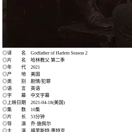
◎译 名 Godfather of Harlem Season 2
◎片 名 哈林教父 第二季
◎年 代 2021
◎产 地 美国
◎类 别 剧情/犯罪
◎语 言 英语
◎字 幕 中文字幕
◎上映日期 2021-04-18(美国)
◎集 数 10集
◎片 长 53分钟
◎导 演 乔·施佩尔
◎主 演 福里斯特·惠特克