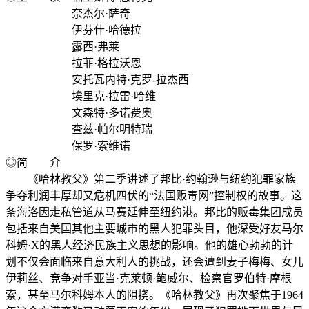
奈杰尔·萨奇
伊芬什·哈德拉
露西·弗莱
拉菲·格拉沃恩
安托瓦内特·克罗-拉杰西
埃里克·拉雷·哈维
文森特·多诺费奥
查兹·帕尔明特瑞
保罗·索维诺
◎简 介
《哈林教父》第二季讲述了邦比·约翰逊与纽约犯罪家族
争夺利润丰厚却又危机四伏的“法国贩毒网”控制权的故事。这
条海洛因走私管道从马赛延伸至纽约港。邦比的贩毒集团成员
包括来自美国其他主要城市的黑人犯罪头目，他深受好友马尔
科姆·X的黑人经济民族主义思想的影响。他的雄心勃勃的计
划不仅会面临来自意大利人的挑战，还会遭到妻子梅梅、女儿
伊莉丝、竞争对手亚当·克莱顿·鲍威尔、检察官罗伯特·摩根
索，甚至马尔科姆本人的阻挠。《哈林教父》再次聚焦于1964