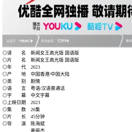
◎译 名 新闻女王高光版 国语版
◎片 名 新闻女王高光版 国语版
◎年 代 2023
◎产 地 中国香港/中国大陆
◎类 别 剧情
◎语 言 粤语/汉语普通话
◎字 幕 中文字幕
◎上映日期 2023
◎集 数 26集
◎片 长 45分钟
◎导 演 陈海斌
姜振杰