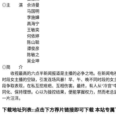
◎主 演 佘诗曼
马国明
李施嬅
高海宁
王敏奕
何依婷
陈山聪
谭俊彦
陈敏之
吴业坤
◎简 介
收视最高的六点半新闻报道是主播的必争之地。在新闻电视
时段女主播的空缺，引发连场风暴！早、午、晚不同时段的女
段争取表现，在私互挖疮疤、互相伤害。最终，有人从“冷宫
同化、保持理想。心以为操控结果，便能掌握权力，然而老总
一片汪洋。
下载地址列表::
点击下方荐片链接即可下载 本站专属