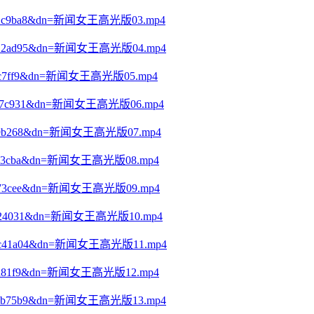
16cd052c9ba8&dn=新闻女王高光版03.mp4
dc21ed12ad95&dn=新闻女王高光版04.mp4
5d699fc7ff9&dn=新闻女王高光版05.mp4
a3745c27c931&dn=新闻女王高光版06.mp4
e5286379b268&dn=新闻女王高光版07.mp4
64520e23cba&dn=新闻女王高光版08.mp4
ecf13173cee&dn=新闻女王高光版09.mp4
1691cf724031&dn=新闻女王高光版10.mp4
409a50c41a04&dn=新闻女王高光版11.mp4
d5f953d81f9&dn=新闻女王高光版12.mp4
e680162b75b9&dn=新闻女王高光版13.mp4