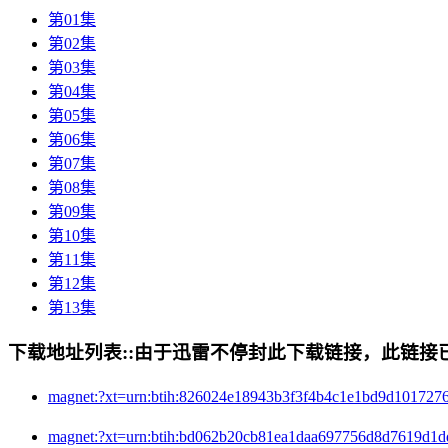
第01集
第02集
第03集
第04集
第05集
第06集
第07集
第08集
第09集
第10集
第11集
第12集
第13集
下载地址列表::
由于迅雷不停封此下载链接，此链接已经
magnet:?xt=urn:btih:826024e18943b3f3f4b4c1e1bd9d
magnet:?xt=urn:btih:bd062b20cb81ea1daa697756d8d7