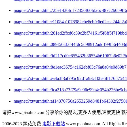
magnet:?xt=urn:btih:725e1436fc172350f60fd26c487c2b
magnet:?xt=urn:btih:e11084a1078982ebe6ebfc6ed2caa2
magnet:?xt=urn:btih:261ed2ffcd6c39c2bf74161f5f6ff5f
magnet:?xt=urn:btih:089f56f33f44fdc5d98912adc199f5
magnet:?xt=urn:btih:9d217cd0c655432b36554b61967b6
magnet:?xt=urn:btih:8e1eac36754c162ebf03c76a8a04e
magnet:?xt=urn:btih:ea4a3f3af795c92d1a93c10ba6ff17
magnet:?xt=urn:btih:9ca218a73f79a9c96e99e4c054b226
magnet:?xt=urn:btih:af14370756a2653259d8481b64382
请把www.piaohua.com分享给你的朋友,更多人使用,速度更快 飘
2006-2023 飘花免费
电影下载站
www.piaohua.com. All Rights R