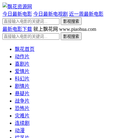
今日最新电影
今日最新电视剧
近一周最新电影
最新电影下载
就上飘花网 www.piaohua.com
飘花首页
动作片
喜剧片
爱情片
科幻片
剧情片
悬疑片
战争片
恐怖片
灾难片
连续剧
动漫
综艺片