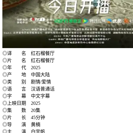
◎译 名 红石榴餐厅
◎片 名 红石榴餐厅
◎年 代 2025
◎产 地 中国大陆
◎类 别 剧情/爱情
◎语 言 汉语普通话
◎字 幕 中文字幕
◎上映日期 2025
◎集 数 20集
◎片 长 45分钟
◎导 演 黄楠
◎主 演 白宇帆