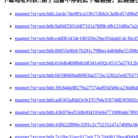
下载地址列表::
由于迅雷不停封此下载链接，此链接已经
magnet:?xt=urn:btih:2acdc7de085ca536153bb2c3affe45
magnet:?xt=urn:btih:9a94f3501d4f7161a78ff8c4fb121d
magnet:?xt=urn:btih:e4d0b3434e100326e29ac05dadd14
magnet:?xt=urn:btih:86855e8feb7b291c798bec44b9d6e
magnet:?xt=urn:btih:016d64698b8cb8341e692c45315a5
magnet:?xt=urn:btih:6b590600a8b983da571bc3282a5ef
magnet:?xt=urn:btih:39c84da98279a27574ad93d586ca2
magnet:?xt=urn:btih:ad6303afbfd3c0cf357b6c93f74883
magnet:?xt=urn:btih:436076ed53dfef04193e647718004
magnet:?xt=urn:btih:43f622f896e3291c2c75235247a740
magnet:?xt=urn:btih:7e1fbe31aec617adc72c7da98129e