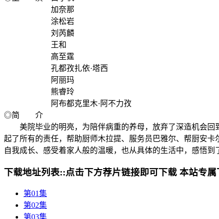
加奈那
涂松岩
刘芮麟
王和
高至霆
孔都孜扎依·塔西
阿丽玛
熊睿玲
阿布都克里木·阿不力孜
◎简 介
美院毕业的明亮，为陪伴病重的养母，放弃了深造机会回到了
起了所有的责任，帮助厨师木拉提、服务员巴雅尔、帮厨安卡
自我成长、感受着家人般的温暖，也从具体的生活中，感悟到
下载地址列表::
点击下方荐片链接即可下载 本站专属
第01集
第02集
第03集