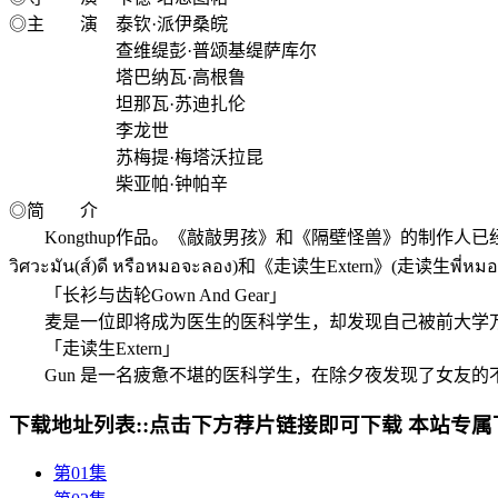
◎主 演 泰钦·派伊桑皖
查维缇彭·普颂基缇萨库尔
塔巴纳瓦·高根鲁
坦那瓦·苏迪扎伦
李龙世
苏梅提·梅塔沃拉昆
柴亚帕·钟帕辛
◎简 介
Kongthup作品。《敲敲男孩》和《隔壁怪兽》的制作人已经准备
วิศวะมัน(ส์)ดี หรือหมอจะลอง)和《走读生Extern》(走读生พี่หมอคร
「长衫与齿轮Gown And Gear」
麦是一位即将成为医生的医科学生，却发现自己被前大学万
「走读生Extern」
Gun 是一名疲惫不堪的医科学生，在除夕夜发现了女友的不忠
下载地址列表::
点击下方荐片链接即可下载 本站专属
第01集