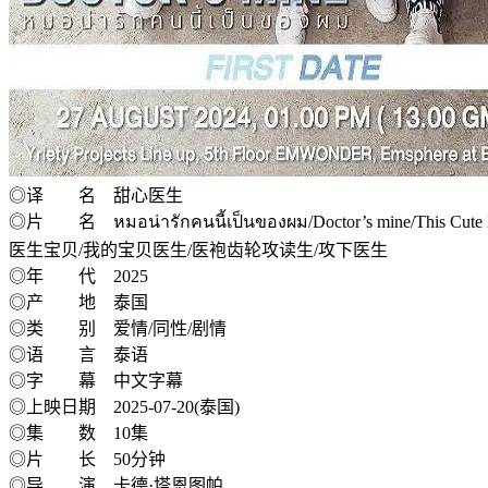
◎译 名 甜心医生
◎片 名 หมอน่ารักคนนี้เป็นของผม/Doctor’s mine/Th
医生宝贝/我的宝贝医生/医袍齿轮攻读生/攻下医生
◎年 代 2025
◎产 地 泰国
◎类 别 爱情/同性/剧情
◎语 言 泰语
◎字 幕 中文字幕
◎上映日期 2025-07-20(泰国)
◎集 数 10集
◎片 长 50分钟
◎导 演 卡德·塔恩图帕