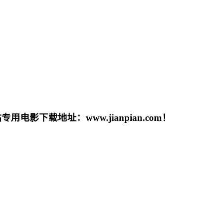
载地址：www.jianpian.com！