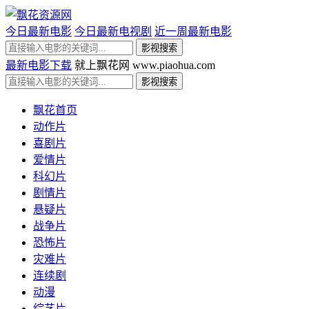
今日最新电影
今日最新电视剧
近一周最新电影
最新电影下载
就上飘花网 www.piaohua.com
飘花首页
动作片
喜剧片
爱情片
科幻片
剧情片
悬疑片
战争片
恐怖片
灾难片
连续剧
动漫
综艺片