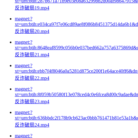
xt=urn:btih:287b671a71b9e03e08a63299bb2d00af98647915
反诈破局19.mp4
magnet:?
xt=urn:btih:e034ca97f7e06cd89ae8f086b8451375d14da6b1&
反诈破局20.mp4
magnet:?
xt=urn:btih:8648eaf8599c056b0e037bed662a757a6375869d&
反诈破局21.mp4
magnet:?
xt=urn:btih:ebb7f4f8046a0a5281d875ce200f1e64ace40ff6&dn
反诈破局22.mp4
magnet:?
xt=urn:btih:8f059b50580f13e078ced4c0e6fcea8d00c9adae&d
反诈破局23.mp4
magnet:?
xt=urn:btih:636bbdc2f178b9cb623ac0bbb761471b81e53a1b&
反诈破局24.mp4
magnet:?