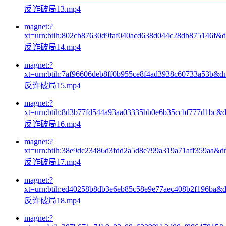
反诈破局13.mp4
magnet:?
xt=urn:btih:802cb87630d9faf040acd638d044c28db875146f&
反诈破局14.mp4
magnet:?
xt=urn:btih:7af96606deb8ff0b955ce8f4ad3938c60733a53b&d
反诈破局15.mp4
magnet:?
xt=urn:btih:8d3b77fd544a93aa03335bb0e6b35ccbf777d1bc&
反诈破局16.mp4
magnet:?
xt=urn:btih:38e9dc23486d3fdd2a5d8e799a319a71aff359aa&d
反诈破局17.mp4
magnet:?
xt=urn:btih:ed40258b8db3e6eb85c58e9e77aec408b2f196ba&
反诈破局18.mp4
magnet:?