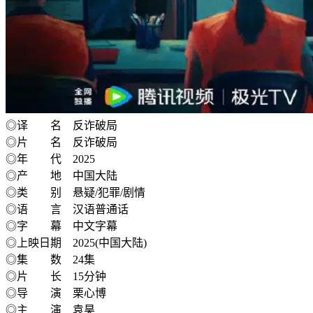
◎译 名 反诈破局
◎片 名 反诈破局
◎年 代 2025
◎产 地 中国大陆
◎类 别 悬疑/犯罪/剧情
◎语 言 汉语普通话
◎字 幕 中文字幕
◎上映日期 2025(中国大陆)
◎集 数 24集
◎片 长 15分钟
◎导 演 栗心博
◎主 演 袁昊