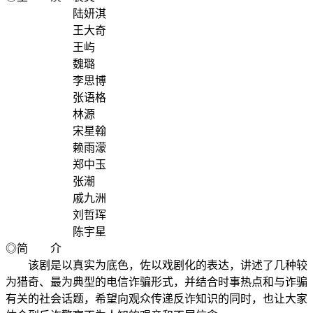
陆妍淇
王大奇
王屿
魏璐
李思博
张语格
林源
宋星翰
赖雨濛
郑中玉
张潮
戚九洲
刘哲珲
陈宇星
◎简 介
该剧是以真实为底色，佐以戏剧化的表达，讲述了几种较
为猎奇、最为典型的电信诈骗形式，并结合时事热点和与诈骗
有关的社会话题，希望向观众传递反诈知识的同时，也让大家