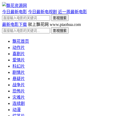
今日最新电影
今日最新电视剧
近一周最新电影
最新电影下载
就上飘花网 www.piaohua.com
飘花首页
动作片
喜剧片
爱情片
科幻片
剧情片
悬疑片
战争片
恐怖片
灾难片
连续剧
动漫
综艺片