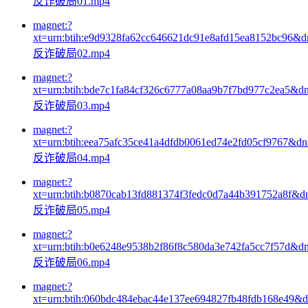
反诈破局01.mp4
magnet:?
xt=urn:btih:e9d9328fa62cc646621dc91e8afd15ea8152bc96&
反诈破局02.mp4
magnet:?
xt=urn:btih:bde7c1fa84cf326c6777a08aa9b7f7bd977c2ea5&d
反诈破局03.mp4
magnet:?
xt=urn:btih:eea75afc35ce41a4dfdb0061ed74e2fd05cf9767&d
反诈破局04.mp4
magnet:?
xt=urn:btih:b0870cab13fd881374f3fedc0d7a44b391752a8f&d
反诈破局05.mp4
magnet:?
xt=urn:btih:b0e6248e9538b2f86f8c580da3e742fa5cc7f57d&d
反诈破局06.mp4
magnet:?
xt=urn:btih:060bdc484ebac44e137ee694827fb48fdb168e49&