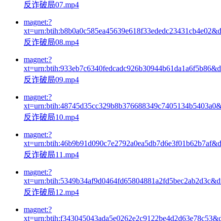
反诈破局07.mp4
magnet:?
xt=urn:btih:b8b0a0c585ea45639e618f33ededc23431cb4e02&
反诈破局08.mp4
magnet:?
xt=urn:btih:933eb7c6340fedcadc926b30944b61da1a6f5b86&
反诈破局09.mp4
magnet:?
xt=urn:btih:48745d35cc329b8b376688349c7405134b5403a0
反诈破局10.mp4
magnet:?
xt=urn:btih:46b9b91d090c7e2792a0ea5db7d6e3f01b62b7af&
反诈破局11.mp4
magnet:?
xt=urn:btih:5349b34af9d0464fd65804881a2fd5bec2ab2d3c&
反诈破局12.mp4
magnet:?
xt=urn:btih:f343045043ada5e0262e2c9122be4d2d63e78c53&