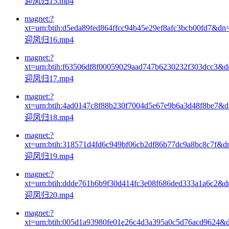
迎凤归15.mp4
magnet:?
xt=urn:btih:d5eda89fed864ffcc94b45e29ef8afc3bcb00fd7&dn
迎凤归16.mp4
magnet:?
xt=urn:btih:f63506df8f00059029aad747b6230232f303dcc3&
迎凤归17.mp4
magnet:?
xt=urn:btih:4ad0147c8f88b230f7004d5e67e9b6a3d48f8be7&
迎凤归18.mp4
magnet:?
xt=urn:btih:318571d4fd6c949bf06cb2df86b77dc9a8bc8c7f&d
迎凤归19.mp4
magnet:?
xt=urn:btih:ddde761b6b9f30d414fc3e08f686ded333a1a6c2&
迎凤归20.mp4
magnet:?
xt=urn:btih:005d1a93980fe01e26c4d3a395a0c5d76acd9624&