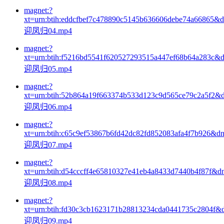
magnet:?
xt=urn:btih:eddcfbef7c478890c5145b636606debe74a66865&
迎凤归04.mp4
magnet:?
xt=urn:btih:f5216bd5541f620527293515a447ef68b64a283c&
迎凤归05.mp4
magnet:?
xt=urn:btih:52b864a19f663374b533d123c9d565ce79c2a5f2&
迎凤归06.mp4
magnet:?
xt=urn:btih:c65c9ef53867b6fd42dc82fd852083afa4f7b926&d
迎凤归07.mp4
magnet:?
xt=urn:btih:d54cccff4e65810327e41eb4a8433d7440b4f87f&d
迎凤归08.mp4
magnet:?
xt=urn:btih:fd30c3cb1623171b28813234cda0441735c2804f&
迎凤归09.mp4