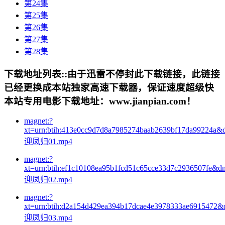
第24集
第25集
第26集
第27集
第28集
下载地址列表::
由于迅雷不停封此下载链接，此链接
已经更换成本站独家高速下载器，保证速度超级快
本站专用电影下载地址：www.jianpian.com！
magnet:?
xt=urn:btih:413e0cc9d7d8a7985274baab2639bf17da99224a&
迎凤归01.mp4
magnet:?
xt=urn:btih:ef1c10108ea95b1fcd51c65cce33d7c2936507fe&d
迎凤归02.mp4
magnet:?
xt=urn:btih:d2a154d429ea394b17dcae4e3978333ae6915472&
迎凤归03.mp4