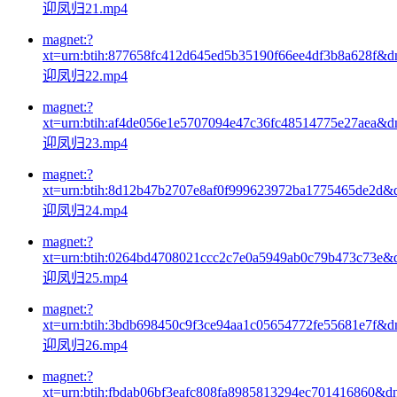
迎凤归21.mp4
magnet:?
xt=urn:btih:877658fc412d645ed5b35190f66ee4df3b8a628f&d
迎凤归22.mp4
magnet:?
xt=urn:btih:af4de056e1e5707094e47c36fc48514775e27aea&d
迎凤归23.mp4
magnet:?
xt=urn:btih:8d12b47b2707e8af0f999623972ba1775465de2d&
迎凤归24.mp4
magnet:?
xt=urn:btih:0264bd4708021ccc2c7e0a5949ab0c79b473c73e&
迎凤归25.mp4
magnet:?
xt=urn:btih:3bdb698450c9f3ce94aa1c05654772fe55681e7f&d
迎凤归26.mp4
magnet:?
xt=urn:btih:fbdab06bf3eafc808fa8985813294ec701416860&d