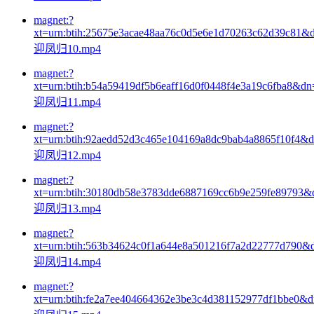
magnet:?
xt=urn:btih:25675e3acae48aa76c0d5e6e1d70263c62d39c81&
迎凤归10.mp4
magnet:?
xt=urn:btih:b54a59419df5b6eaff16d0f0448f4e3a19c6fba8&dn
迎凤归11.mp4
magnet:?
xt=urn:btih:92aedd52d3c465e104169a8dc9bab4a8865f10f4&
迎凤归12.mp4
magnet:?
xt=urn:btih:30180db58e3783dde6887169cc6b9e259fe89793&
迎凤归13.mp4
magnet:?
xt=urn:btih:563b34624c0f1a644e8a501216f7a2d22777d790&
迎凤归14.mp4
magnet:?
xt=urn:btih:fe2a7ee404664362e3be3c4d381152977df1bbe0&