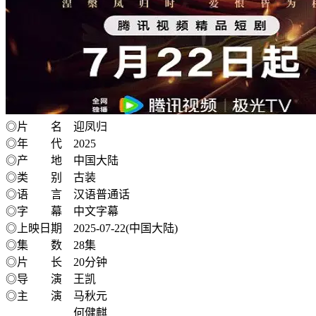
◎片 名 迎凤归
◎年 代 2025
◎产 地 中国大陆
◎类 别 古装
◎语 言 汉语普通话
◎字 幕 中文字幕
◎上映日期 2025-07-22(中国大陆)
◎集 数 28集
◎片 长 20分钟
◎导 演 王凯
◎主 演 马秋元
何健麒