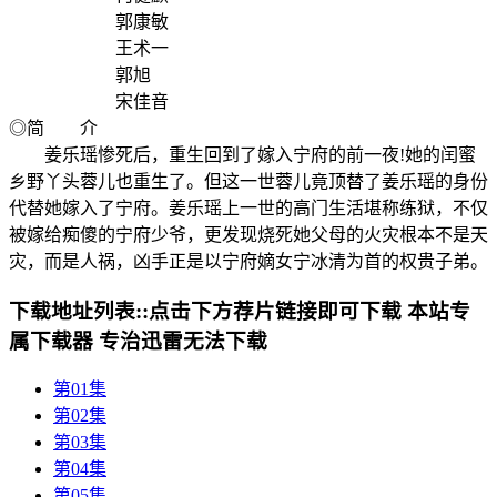
郭康敏
王术一
郭旭
宋佳音
◎简 介
姜乐瑶惨死后，重生回到了嫁入宁府的前一夜!她的闰蜜
乡野丫头蓉儿也重生了。但这一世蓉儿竟顶替了姜乐瑶的身份
代替她嫁入了宁府。姜乐瑶上一世的高门生活堪称练狱，不仅
被嫁给痴傻的宁府少爷，更发现烧死她父母的火灾根本不是天
灾，而是人祸，凶手正是以宁府嫡女宁冰清为首的权贵子弟。
下载地址列表::
点击下方荐片链接即可下载 本站专
属下载器 专治迅雷无法下载
第01集
第02集
第03集
第04集
第05集